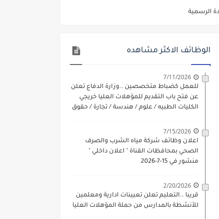
دة الرسمية
ديم الكتروني بتاريخ 15-7-2026
/ تجارة / حقوق / زراعة / تربية / اداب / خدمة اجتماعية
الوظائف الاكثر مشاهده
ي 9 يوليو 2026
7/11/2026
. الشروط والاوراق المطلوبة وكيفية التقديم
للعمل كضباط متخصصين ..وزارة الدفاع تعلن
عن فتح باب التقديم للمؤهلات العليا خريجي
 فني كهرباء / فني غلايات / فني غازات / فني سباك )
الكليات الطبيه / علوم / هندسة / تجارة / حقوق
/ زراعة / تربية / اداب / خدمة اجتماعية
د مادتي "الدراسات الاجتماعية" و"اللغة الإنجليزية"
7/15/2026
ن) والتقديم حتي 17 يونيو 2026
اعلان وظائف شركة مياه الشرب والصرف
الصحي بمحافظات القناة " اعلان داخلي "
منشور في 15-7-2026
2/20/2026
قريبا ..التعليم تعلن تعيينات ادارية ومعلمين
للأنشطة بالمدارس من حملة المؤهلات العليا