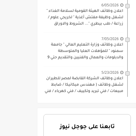
6/05/2026
اعلان وظائف الهيئة القومية لسلامة الغذاء "
لشغل وظيفة مفتش أغذية " لخريجي علوم /
زراعة / طب بيطري "... الشروط والاوراق
المطلوبة وكيفية التقديم
7/05/2026
اعلان وظائف وزارة التعليم العالي " جامعة
سمنود " للمؤهلات العليا والمتوسطة
والدبلومات والعمال والفنيين والتقديم حتي 9
يوليو 2026
5/23/2026
اعلان وظائف الشركة القابضة لمصر للطيران
لشغل وظائف ( مهندس ميكانيكا / ضابط
مبيعات / فني تبريد وتكييف / فني كهرباء / فني
غلايات / فني غازات / فني سباك )
تابعنا على جوجل نيوز