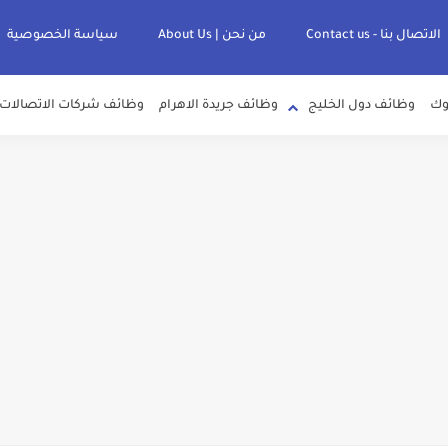
الاتصال بنا - Contact us
من نحن | About Us
سياسة الخصوصية
وك
وظائف دول الخليج
وظائف جريدة الاهرام
وظائف شركات الاتصالات
لصرف الصحي بمحافظات القناة " اعلان داخلي " منشور في 15-7-2026