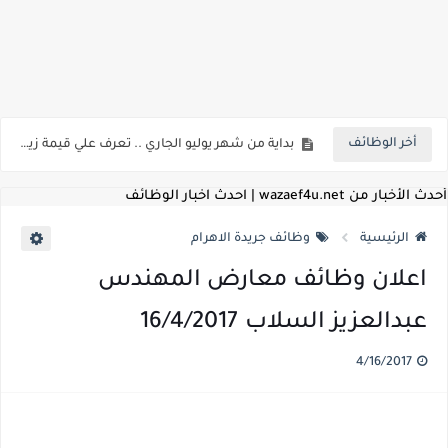
اعلان وظائف شركة مياه الشرب والصرف الصحي بمحافظات القناة " اعلان داخلي " منشور في 15-7-2026
بداية من شهر يوليو الجاري .. تعرف علي قيمة زيادة المرتبات والحد الادني للأجور لجميع الدرجات بعد النشر بالجريدة الرسمية
أخر الوظائف
للمؤهلات العليا ..اعلان وظائف وزارة التنمية المحلية " اخصائي تخطيط - مهندس - اخصائي حاسبات - باحث قانوني " والتقديم الكتروني بتاريخ 15-7-2026
للعمل كضباط متخصصين ..وزارة الدفاع تعلن عن فتح باب التقديم للمؤهلات العليا خريجي الكليات الطبيه / علوم / هندسة / تجارة / حقوق / زراعة / تربية / اداب / خدمة اجتماعية
أحدث الأخبار من wazaef4u.net | احدث اخبار الوظائف
اعلان وظائف وزارة التعليم العالي " جامعة سمنود " للمؤهلات العليا والمتوسطة والدبلومات والعمال والفنيين والتقديم حتي 9 يوليو 2026
الرئيسية
وظائف جريدة الاهرام
اعلان وظائف الهيئة القومية لسلامة الغذاء " لشغل وظيفة مفتش أغذية " لخريجي علوم / زراعة / طب بيطري "... الشروط والاوراق المطلوبة وكيفية التقديم
اعلان وظائف معارض المهندس
اعلان وظائف الشركة القابضة لمصر للطيران لشغل وظائف ( مهندس ميكانيكا / ضابط مبيعات / فني تبريد وتكييف / فني كهرباء / فني غلايات / فني غازات / فني سباك )
عبدالعزيز السلاب 16/4/2017
مسابقة معلمي الحصه ..الاستعلام عن مواعيد الامتحانات الإلكترونية للمتقدمين في مسابقتي شغل وظيفة معلم مساعد مادتي "الدراسات الاجتماعية" و"اللغة الإنجليزية"
4/16/2017
اعلان وظائف الهيئة القومية للأنفاق ووزارة النقل عن حاجتها الي ( اخصائي موراد / محام / اخصائي شئون / فنيين/ امين مخزن) والتقديم حتي 17 يونيو 2026
للمؤهلات العليا والمتوسطه.. جامعة ميريت تعلن عن وظائف شاغرة بتاريخ 20 مايو 2026