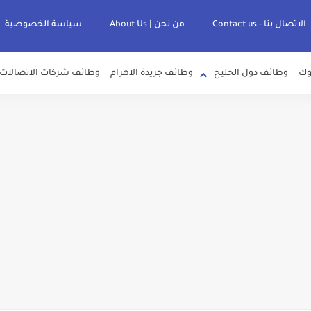
الاتصال بنا - Contact us
من نحن | About Us
سياسة الخصوصية
وك
وظائف دول الخليج
وظائف جريدة الاهرام
وظائف شركات الاتصالات
لصرف الصحي بمحافظات القناة " اعلان داخلي " منشور في 15-7-2026