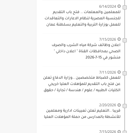
6/14/2024
للمعلمين والمعلمات .. فتح باب التقديم
للجنسية المصرية لنظام الاعارات والتعاقدات
للعمل بوزارة التربية والتعليم بسلطنة عمان
للذكور والاناث بداية 17-6-2024
7/15/2026
اعلان وظائف شركة مياه الشرب والصرف
الصحي بمحافظات القناة " اعلان داخلي "
منشور في 15-7-2026
7/11/2026
للعمل كضباط متخصصين ..وزارة الدفاع تعلن
عن فتح باب التقديم للمؤهلات العليا خريجي
الكليات الطبيه / علوم / هندسة / تجارة / حقوق
/ زراعة / تربية / اداب / خدمة اجتماعية
2/20/2026
قريبا ..التعليم تعلن تعيينات ادارية ومعلمين
للأنشطة بالمدارس من حملة المؤهلات العليا
7/15/2026