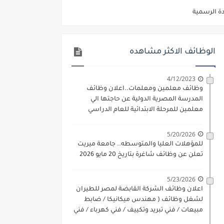
دة الرسمية
ديم الكتروني بتاريخ 15-7-2026
/ تجارة / حقوق / زراعة / تربية / اداب / خدمة اجتماعية
الوظائف الاكثر مشاهده
ي 9 يوليو 2026
4/12/2023
. الشروط والاوراق المطلوبة وكيفية التقديم
وظائف معلمين ومعلمات..اعلان وظائف
المدرسة المصرية الدولية عن حاجتها الي
 فني كهرباء / فني غلايات / فني غازات / فني سباك )
معلمين للمرحلة الابتدائية للعام الدراسي
2023-2024
د مادتي "الدراسات الاجتماعية" و"اللغة الإنجليزية"
5/20/2026
ن) والتقديم حتي 17 يونيو 2026
للمؤهلات العليا والمتوسطه.. جامعة ميريت
تعلن عن وظائف شاغرة بتاريخ 20 مايو 2026
5/23/2026
اعلان وظائف الشركة القابضة لمصر للطيران
لشغل وظائف ( مهندس ميكانيكا / ضابط
مبيعات / فني تبريد وتكييف / فني كهرباء / فني
غلايات / فني غازات / فني سباك )