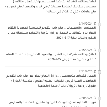
اعلان وظائف الشركة القابضة لمصر للطيران لشغل وظائف (
مهندس ميكانيكا / ضابط مبيعات / فني تبريد وتكييف / فني كهرباء /
فني غلايات / فني غازات / فني سباك )
6/14/2024
للمعلمين والمعلمات .. فتح باب التقديم للجنسية المصرية لنظام
الاعارات والتعاقدات للعمل بوزارة التربية والتعليم بسلطنة عمان
للذكور والاناث بداية 17-6-2024
7/15/2026
اعلان وظائف شركة مياه الشرب والصرف الصحي بمحافظات القناة
" اعلان داخلي " منشور في 15-7-2026
7/11/2026
للعمل كضباط متخصصين ..وزارة الدفاع تعلن عن فتح باب التقديم
للمؤهلات العليا خريجي الكليات الطبيه / علوم / هندسة / تجارة /
حقوق / زراعة / تربية / اداب / خدمة اجتماعية
2/20/2026
قريبا ..التعليم تعلن تعيينات ادارية ومعلمين للأنشطة بالمدارس