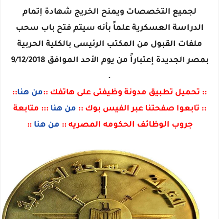
لجميع التخصصات ويمنح الخريج شهادة إتمام
الدراسة العسكرية علماً بأنه سيتم فتح باب سحب
ملفات القبول من المكتب الرئيسى بالكلية الحربية
بمصر الجديدة إعتباراً من يوم الأحد الموافق 9/12/2018
.
:: تحميل تطبيق مدونة وظيفتى على هاتفك ::
من هنا
::
:: تابعوا صفحتنا عبر الفيس بوك ::
من هنا
::: متابعة
جروب الوظائف الحكومه المصريه ::
من هنا
::