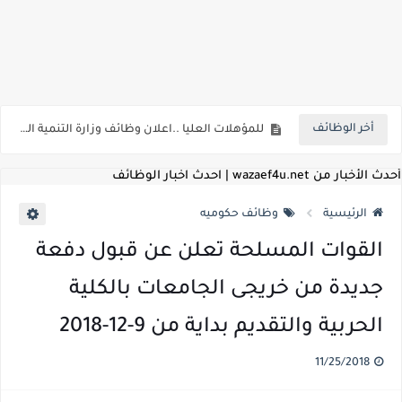
اعلان وظائف شركة مياه الشرب والصرف الصحي بمحافظات القناة " اعلان داخلي " منشور في 15-7-2026
بداية من شهر يوليو الجاري .. تعرف علي قيمة زيادة المرتبات والحد الادني للأجور لجميع الدرجات بعد النشر بالجريدة الرسمية
أخر الوظائف
للمؤهلات العليا ..اعلان وظائف وزارة التنمية المحلية " اخصائي تخطيط - مهندس - اخصائي حاسبات - باحث قانوني " والتقديم الكتروني بتاريخ 15-7-2026
للعمل كضباط متخصصين ..وزارة الدفاع تعلن عن فتح باب التقديم للمؤهلات العليا خريجي الكليات الطبيه / علوم / هندسة / تجارة / حقوق / زراعة / تربية / اداب / خدمة اجتماعية
أحدث الأخبار من wazaef4u.net | احدث اخبار الوظائف
اعلان وظائف وزارة التعليم العالي " جامعة سمنود " للمؤهلات العليا والمتوسطة والدبلومات والعمال والفنيين والتقديم حتي 9 يوليو 2026
الرئيسية
وظائف حكوميه
اعلان وظائف الهيئة القومية لسلامة الغذاء " لشغل وظيفة مفتش أغذية " لخريجي علوم / زراعة / طب بيطري "... الشروط والاوراق المطلوبة وكيفية التقديم
القوات المسلحة تعلن عن قبول دفعة
اعلان وظائف الشركة القابضة لمصر للطيران لشغل وظائف ( مهندس ميكانيكا / ضابط مبيعات / فني تبريد وتكييف / فني كهرباء / فني غلايات / فني غازات / فني سباك )
جديدة من خريجى الجامعات بالكلية
مسابقة معلمي الحصه ..الاستعلام عن مواعيد الامتحانات الإلكترونية للمتقدمين في مسابقتي شغل وظيفة معلم مساعد مادتي "الدراسات الاجتماعية" و"اللغة الإنجليزية"
الحربية والتقديم بداية من 9-12-2018
اعلان وظائف الهيئة القومية للأنفاق ووزارة النقل عن حاجتها الي ( اخصائي موراد / محام / اخصائي شئون / فنيين/ امين مخزن) والتقديم حتي 17 يونيو 2026
11/25/2018
للمؤهلات العليا والمتوسطه.. جامعة ميريت تعلن عن وظائف شاغرة بتاريخ 20 مايو 2026