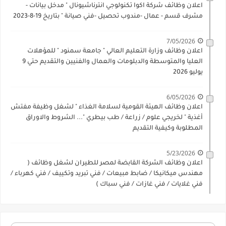
اعلان وظائف شركة اكوا تكنولوجي انترناشيونال " مدخل بيانات -
مشرف قسم - عمال -مندوب تحصيل -فني صيانة " بتاريخ 19-8-2023
7/05/2026
اعلان وظائف وزارة التعليم العالي " جامعة سمنود " للمؤهلات
العليا والمتوسطة والدبلومات والعمال والفنيين والتقديم حتي 9
يوليو 2026
6/05/2026
اعلان وظائف الهيئة القومية لسلامة الغذاء " لشغل وظيفة مفتش
أغذية " لخريجي علوم / زراعة / طب بيطري "... الشروط والاوراق
المطلوبة وكيفية التقديم
5/23/2026
اعلان وظائف الشركة القابضة لمصر للطيران لشغل وظائف (
مهندس ميكانيكا / ضابط مبيعات / فني تبريد وتكييف / فني كهرباء /
فني غلايات / فني غازات / فني سباك )