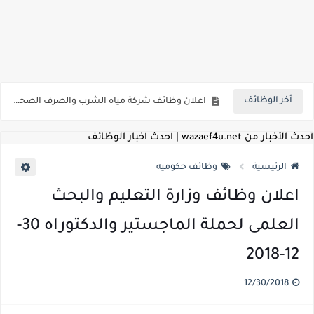
للمؤهلات العليا ..اعلان وظائف الهيئة العامة للمنطقة الاقتصادية لقناة السويس بتاريخ 9-8-2026
اعلان وظائف شركة مياه الشرب والصرف الصحي بمحافظات القناة " اعلان داخلي " منشور في 15-7-2026
أخر الوظائف
بداية من شهر يوليو الجاري .. تعرف علي قيمة زيادة المرتبات والحد الادني للأجور لجميع الدرجات بعد النشر بالجريدة الرسمية
للمؤهلات العليا ..اعلان وظائف وزارة التنمية المحلية " اخصائي تخطيط - مهندس - اخصائي حاسبات - باحث قانوني " والتقديم الكتروني بتاريخ 15-7-2026
أحدث الأخبار من wazaef4u.net | احدث اخبار الوظائف
للعمل كضباط متخصصين ..وزارة الدفاع تعلن عن فتح باب التقديم للمؤهلات العليا خريجي الكليات الطبيه / علوم / هندسة / تجارة / حقوق / زراعة / تربية / اداب / خدمة اجتماعية
الرئيسية
وظائف حكوميه
اعلان وظائف وزارة التعليم العالي " جامعة سمنود " للمؤهلات العليا والمتوسطة والدبلومات والعمال والفنيين والتقديم حتي 9 يوليو 2026
اعلان وظائف وزارة التعليم والبحث
اعلان وظائف الهيئة القومية لسلامة الغذاء " لشغل وظيفة مفتش أغذية " لخريجي علوم / زراعة / طب بيطري "... الشروط والاوراق المطلوبة وكيفية التقديم
العلمى لحملة الماجستير والدكتوراه 30-
اعلان وظائف الشركة القابضة لمصر للطيران لشغل وظائف ( مهندس ميكانيكا / ضابط مبيعات / فني تبريد وتكييف / فني كهرباء / فني غلايات / فني غازات / فني سباك )
12-2018
مسابقة معلمي الحصه ..الاستعلام عن مواعيد الامتحانات الإلكترونية للمتقدمين في مسابقتي شغل وظيفة معلم مساعد مادتي "الدراسات الاجتماعية" و"اللغة الإنجليزية"
12/30/2018
اعلان وظائف الهيئة القومية للأنفاق ووزارة النقل عن حاجتها الي ( اخصائي موراد / محام / اخصائي شئون / فنيين/ امين مخزن) والتقديم حتي 17 يونيو 2026