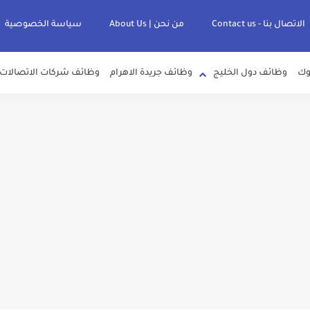
الاتصال بنا - Contact us
من نحن | About Us
سياسة الخصوصية
وك
وظائف دول الخليج
وظائف جريدة الاهرام
وظائف شركات الاتصالات
لصرف الصحي بمحافظات القناة " اعلان داخلي " منشور في 15-7-2026
عرف علي قيمة زيادة المرتبات والحد الادني للأجور لجميع الدرجات بعد النشر بالجري