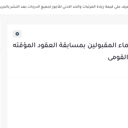
زارة التنمية المحلية " اخصائي تخطيط - مهندس - اخصائي حاسبات - باحث قانوني " والتق
فاع تعلن عن فتح باب التقديم للمؤهلات العليا خريجي الكليات الطبيه / علوم / هندسة 
 " جامعة سمنود " للمؤهلات العليا والمتوسطة والدبلومات والعمال والفنيين والتقديم حت
سلامة الغذاء " لشغل وظيفة مفتش أغذية " لخريجي علوم / زراعة / طب بيطري "..
اء المقبولين بمسابقة العقود المؤقته
صر للطيران لشغل وظائف ( مهندس ميكانيكا / ضابط مبيعات / فني تبريد وتكييف /
م عن مواعيد الامتحانات الإلكترونية للمتقدمين في مسابقتي شغل وظيفة معلم مساع
اق ووزارة النقل عن حاجتها الي ( اخصائي موراد / محام / اخصائي شئون / فنيين/ امين مخز
ة ميريت تعلن عن وظائف شاغرة بتاريخ 20 مايو 2026