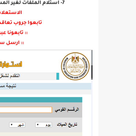
7- استلام الملفات لغير المستوفين الشروط ستبدأ من يوم 15 أبريل.
الاستعلام 
تابعوا جروب تعاقدا
:: تابعونا ع
:: ارسل سي