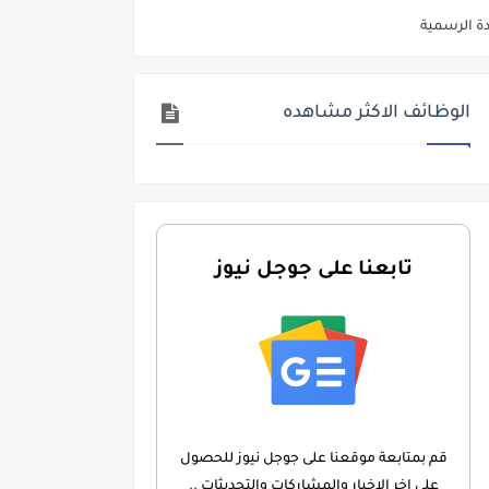
ديم الكتروني بتاريخ 15-7-2026
/ تجارة / حقوق / زراعة / تربية / اداب / خدمة اجتماعية
الوظائف الاكثر مشاهده
ي 9 يوليو 2026
. الشروط والاوراق المطلوبة وكيفية التقديم
 فني كهرباء / فني غلايات / فني غازات / فني سباك )
د مادتي "الدراسات الاجتماعية" و"اللغة الإنجليزية"
تابعنا على جوجل نيوز
ن) والتقديم حتي 17 يونيو 2026
قم بمتابعة موقعنا على جوجل نيوز للحصول
على اخر الاخبار والمشاركات والتحديثات ..