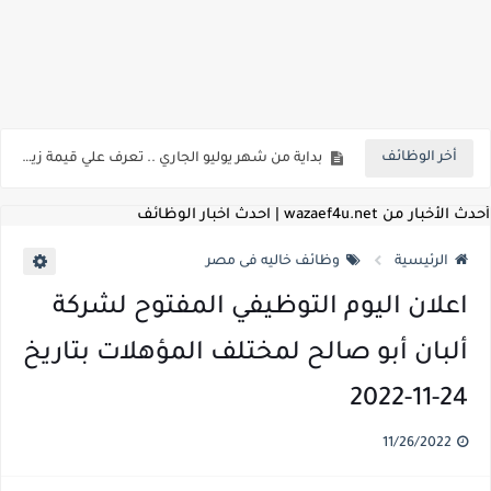
اعلان وظائف شركة مياه الشرب والصرف الصحي بمحافظات القناة " اعلان داخلي " منشور في 15-7-2026
بداية من شهر يوليو الجاري .. تعرف علي قيمة زيادة المرتبات والحد الادني للأجور لجميع الدرجات بعد النشر بالجريدة الرسمية
أخر الوظائف
للمؤهلات العليا ..اعلان وظائف وزارة التنمية المحلية " اخصائي تخطيط - مهندس - اخصائي حاسبات - باحث قانوني " والتقديم الكتروني بتاريخ 15-7-2026
للعمل كضباط متخصصين ..وزارة الدفاع تعلن عن فتح باب التقديم للمؤهلات العليا خريجي الكليات الطبيه / علوم / هندسة / تجارة / حقوق / زراعة / تربية / اداب / خدمة اجتماعية
أحدث الأخبار من wazaef4u.net | احدث اخبار الوظائف
اعلان وظائف وزارة التعليم العالي " جامعة سمنود " للمؤهلات العليا والمتوسطة والدبلومات والعمال والفنيين والتقديم حتي 9 يوليو 2026
الرئيسية
وظائف خاليه فى مصر
اعلان وظائف الهيئة القومية لسلامة الغذاء " لشغل وظيفة مفتش أغذية " لخريجي علوم / زراعة / طب بيطري "... الشروط والاوراق المطلوبة وكيفية التقديم
اعلان اليوم التوظيفي المفتوح لشركة
اعلان وظائف الشركة القابضة لمصر للطيران لشغل وظائف ( مهندس ميكانيكا / ضابط مبيعات / فني تبريد وتكييف / فني كهرباء / فني غلايات / فني غازات / فني سباك )
ألبان أبو صالح لمختلف المؤهلات بتاريخ
مسابقة معلمي الحصه ..الاستعلام عن مواعيد الامتحانات الإلكترونية للمتقدمين في مسابقتي شغل وظيفة معلم مساعد مادتي "الدراسات الاجتماعية" و"اللغة الإنجليزية"
24-11-2022
اعلان وظائف الهيئة القومية للأنفاق ووزارة النقل عن حاجتها الي ( اخصائي موراد / محام / اخصائي شئون / فنيين/ امين مخزن) والتقديم حتي 17 يونيو 2026
11/26/2022
للمؤهلات العليا والمتوسطه.. جامعة ميريت تعلن عن وظائف شاغرة بتاريخ 20 مايو 2026