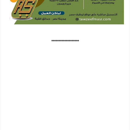
*******************