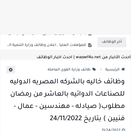
اعلان وظائف شركة مياه الشرب والصرف الصحي بمحافظات القناة " اعلان داخلي " منشور في 15-7-2026
بداية من شهر يوليو الجاري .. تعرف علي قيمة زيادة المرتبات والحد الادني للأجور لجميع الدرجات بعد النشر بالجريدة الرسمية
أخر الوظائف
للمؤهلات العليا ..اعلان وظائف وزارة التنمية المحلية " اخصائي تخطيط - مهندس - اخصائي حاسبات - باحث قانوني " والتقديم الكتروني بتاريخ 15-7-2026
للعمل كضباط متخصصين ..وزارة الدفاع تعلن عن فتح باب التقديم للمؤهلات العليا خريجي الكليات الطبيه / علوم / هندسة / تجارة / حقوق / زراعة / تربية / اداب / خدمة اجتماعية
أحدث الأخبار من wazaef4u.net | احدث اخبار الوظائف
اعلان وظائف وزارة التعليم العالي " جامعة سمنود " للمؤهلات العليا والمتوسطة والدبلومات والعمال والفنيين والتقديم حتي 9 يوليو 2026
الرئيسية
ظائف وزارة القوى العامله
اعلان وظائف الهيئة القومية لسلامة الغذاء " لشغل وظيفة مفتش أغذية " لخريجي علوم / زراعة / طب بيطري "... الشروط والاوراق المطلوبة وكيفية التقديم
وظائف خاليه بالشركه المصريه الدوليه
اعلان وظائف الشركة القابضة لمصر للطيران لشغل وظائف ( مهندس ميكانيكا / ضابط مبيعات / فني تبريد وتكييف / فني كهرباء / فني غلايات / فني غازات / فني سباك )
للصناعات الدوائيه بالعاشر من رمضان
مسابقة معلمي الحصه ..الاستعلام عن مواعيد الامتحانات الإلكترونية للمتقدمين في مسابقتي شغل وظيفة معلم مساعد مادتي "الدراسات الاجتماعية" و"اللغة الإنجليزية"
مطلوب( صيادله - مهندسين - عمال -
اعلان وظائف الهيئة القومية للأنفاق ووزارة النقل عن حاجتها الي ( اخصائي موراد / محام / اخصائي شئون / فنيين/ امين مخزن) والتقديم حتي 17 يونيو 2026
فنيين ) بتاريخ 24/11/2022
للمؤهلات العليا والمتوسطه.. جامعة ميريت تعلن عن وظائف شاغرة بتاريخ 20 مايو 2026
11/24/2022