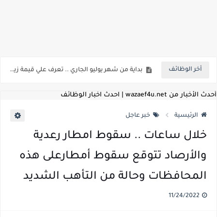
اعلان وظائف شركة مياه الشرب والصرف الصحي بمحافظات القناة " اعلان داخلي " منشور في 15-7-2026
بداية من شهر يوليو الجاري .. تعرف علي قيمة زيادة المرتبات والحد الادني للأجور لجميع الدرجات بعد النشر بالجريدة الرسمية
أخر الوظائف
للمؤهلات العليا ..اعلان وظائف وزارة التنمية المحلية " اخصائي تخطيط - مهندس - اخصائي حاسبات - باحث قانوني " والتقديم الكتروني بتاريخ 15-7-2026
للعمل كضباط متخصصين ..وزارة الدفاع تعلن عن فتح باب التقديم للمؤهلات العليا خريجي الكليات الطبيه / علوم / هندسة / تجارة / حقوق / زراعة / تربية / اداب / خدمة اجتماعية
أحدث الأخبار من wazaef4u.net | احدث اخبار الوظائف
اعلان وظائف وزارة التعليم العالي " جامعة سمنود " للمؤهلات العليا والمتوسطة والدبلومات والعمال والفنيين والتقديم حتي 9 يوليو 2026
الرئيسية
خبر عاجل
اعلان وظائف الهيئة القومية لسلامة الغذاء " لشغل وظيفة مفتش أغذية " لخريجي علوم / زراعة / طب بيطري "... الشروط والاوراق المطلوبة وكيفية التقديم
خلال ساعات .. سقوط امطار رعدية
اعلان وظائف الشركة القابضة لمصر للطيران لشغل وظائف ( مهندس ميكانيكا / ضابط مبيعات / فني تبريد وتكييف / فني كهرباء / فني غلايات / فني غازات / فني سباك )
والأرصاد تتوقع سقوط أمطارعلى هذه
مسابقة معلمي الحصه ..الاستعلام عن مواعيد الامتحانات الإلكترونية للمتقدمين في مسابقتي شغل وظيفة معلم مساعد مادتي "الدراسات الاجتماعية" و"اللغة الإنجليزية"
المحافظات وحالة من التأهب الشديد
اعلان وظائف الهيئة القومية للأنفاق ووزارة النقل عن حاجتها الي ( اخصائي موراد / محام / اخصائي شئون / فنيين/ امين مخزن) والتقديم حتي 17 يونيو 2026
11/24/2022
للمؤهلات العليا والمتوسطه.. جامعة ميريت تعلن عن وظائف شاغرة بتاريخ 20 مايو 2026