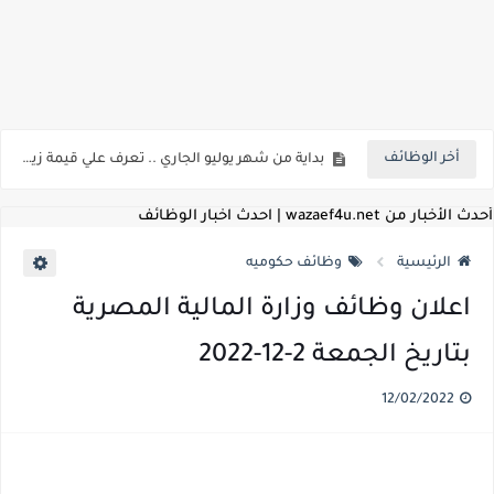
اعلان وظائف شركة مياه الشرب والصرف الصحي بمحافظات القناة " اعلان داخلي " منشور في 15-7-2026
بداية من شهر يوليو الجاري .. تعرف علي قيمة زيادة المرتبات والحد الادني للأجور لجميع الدرجات بعد النشر بالجريدة الرسمية
أخر الوظائف
للمؤهلات العليا ..اعلان وظائف وزارة التنمية المحلية " اخصائي تخطيط - مهندس - اخصائي حاسبات - باحث قانوني " والتقديم الكتروني بتاريخ 15-7-2026
للعمل كضباط متخصصين ..وزارة الدفاع تعلن عن فتح باب التقديم للمؤهلات العليا خريجي الكليات الطبيه / علوم / هندسة / تجارة / حقوق / زراعة / تربية / اداب / خدمة اجتماعية
أحدث الأخبار من wazaef4u.net | احدث اخبار الوظائف
اعلان وظائف وزارة التعليم العالي " جامعة سمنود " للمؤهلات العليا والمتوسطة والدبلومات والعمال والفنيين والتقديم حتي 9 يوليو 2026
الرئيسية
وظائف حكوميه
اعلان وظائف الهيئة القومية لسلامة الغذاء " لشغل وظيفة مفتش أغذية " لخريجي علوم / زراعة / طب بيطري "... الشروط والاوراق المطلوبة وكيفية التقديم
اعلان وظائف وزارة المالية المصرية
اعلان وظائف الشركة القابضة لمصر للطيران لشغل وظائف ( مهندس ميكانيكا / ضابط مبيعات / فني تبريد وتكييف / فني كهرباء / فني غلايات / فني غازات / فني سباك )
بتاريخ الجمعة 2-12-2022
مسابقة معلمي الحصه ..الاستعلام عن مواعيد الامتحانات الإلكترونية للمتقدمين في مسابقتي شغل وظيفة معلم مساعد مادتي "الدراسات الاجتماعية" و"اللغة الإنجليزية"
12/02/2022
اعلان وظائف الهيئة القومية للأنفاق ووزارة النقل عن حاجتها الي ( اخصائي موراد / محام / اخصائي شئون / فنيين/ امين مخزن) والتقديم حتي 17 يونيو 2026
للمؤهلات العليا والمتوسطه.. جامعة ميريت تعلن عن وظائف شاغرة بتاريخ 20 مايو 2026