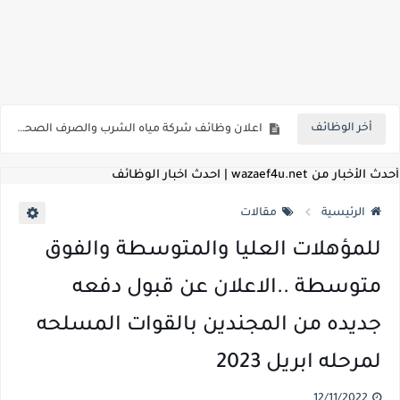
للمؤهلات العليا ..اعلان وظائف الهيئة العامة للمنطقة الاقتصادية لقناة السويس بتاريخ 9-8-2026
اعلان وظائف شركة مياه الشرب والصرف الصحي بمحافظات القناة " اعلان داخلي " منشور في 15-7-2026
أخر الوظائف
بداية من شهر يوليو الجاري .. تعرف علي قيمة زيادة المرتبات والحد الادني للأجور لجميع الدرجات بعد النشر بالجريدة الرسمية
للمؤهلات العليا ..اعلان وظائف وزارة التنمية المحلية " اخصائي تخطيط - مهندس - اخصائي حاسبات - باحث قانوني " والتقديم الكتروني بتاريخ 15-7-2026
أحدث الأخبار من wazaef4u.net | احدث اخبار الوظائف
للعمل كضباط متخصصين ..وزارة الدفاع تعلن عن فتح باب التقديم للمؤهلات العليا خريجي الكليات الطبيه / علوم / هندسة / تجارة / حقوق / زراعة / تربية / اداب / خدمة اجتماعية
الرئيسية
مقالات
اعلان وظائف وزارة التعليم العالي " جامعة سمنود " للمؤهلات العليا والمتوسطة والدبلومات والعمال والفنيين والتقديم حتي 9 يوليو 2026
للمؤهلات العليا والمتوسطة والفوق
اعلان وظائف الهيئة القومية لسلامة الغذاء " لشغل وظيفة مفتش أغذية " لخريجي علوم / زراعة / طب بيطري "... الشروط والاوراق المطلوبة وكيفية التقديم
متوسطة ..الاعلان عن قبول دفعه
اعلان وظائف الشركة القابضة لمصر للطيران لشغل وظائف ( مهندس ميكانيكا / ضابط مبيعات / فني تبريد وتكييف / فني كهرباء / فني غلايات / فني غازات / فني سباك )
جديده من المجندين بالقوات المسلحه
مسابقة معلمي الحصه ..الاستعلام عن مواعيد الامتحانات الإلكترونية للمتقدمين في مسابقتي شغل وظيفة معلم مساعد مادتي "الدراسات الاجتماعية" و"اللغة الإنجليزية"
لمرحله ابريل 2023
اعلان وظائف الهيئة القومية للأنفاق ووزارة النقل عن حاجتها الي ( اخصائي موراد / محام / اخصائي شئون / فنيين/ امين مخزن) والتقديم حتي 17 يونيو 2026
12/11/2022