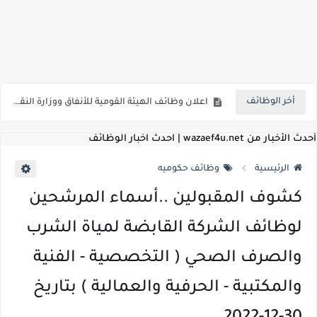
اعلان وظائف الهيئة القومية لسلامة الغذاء " لشغل وظيفة مفتش أغذية " لخريجي علوم / زراعة / طب بيطري "... الشروط والاوراق المطلوبة وكيفية التقديم
اعلان وظائف الشركة القابضة لمصر للطيران لشغل وظائف ( مهندس ميكانيكا / ضابط مبيعات / فني تبريد وتكييف / فني كهرباء / فني غلايات / فني غازات / فني سباك )
مسابقة معلمي الحصه ..الاستعلام عن مواعيد الامتحانات الإلكترونية للمتقدمين في مسابقتي شغل وظيفة معلم مساعد مادتي "الدراسات الاجتماعية" و"اللغة الإنجليزية"
أخر الوظائف
اعلان وظائف الهيئة القومية للأنفاق ووزارة النقل عن حاجتها الي ( اخصائي موراد / محام / اخصائي شئون / فنيين/ امين مخزن) والتقديم حتي 17 يونيو 2026
للمؤهلات العليا والمتوسطه.. جامعة ميريت تعلن عن وظائف شاغرة بتاريخ 20 مايو 2026
أحدث الأخبار من wazaef4u.net | احدث اخبار الوظائف
الرئيسية
وظائف حكوميه
كشوف المقبولين ..أسماء المرشحين
لوظائف الشركة القابضة لمياة الشرب
والصرف الصحي ( التخصصية - الفنية
والمكتبية - الحرفية والعمالية ) بتاريخ