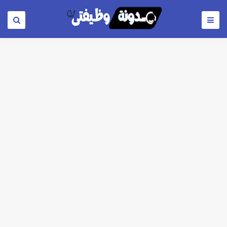
اعلان وظائف شركة مياه الشرب والصرف الصحي بمحافظات القناة " اعلان داخلي " منشور في 15-7-2026
بداية من شهر يوليو الجاري .. تعرف علي قيمة زيادة المرتبات والحد الادني للأجور لجميع الدرجات بعد النشر بالجريدة الرسمية
للمؤهلات العليا ..اعلان وظائف وزارة التنمية المحلية " اخصائي تخطيط - مهندس - اخصائي حاسبات - باحث قانوني " والتقديم الكتروني بتاريخ 15-7-2026
للعمل كضباط متخصصين ..وزارة الدفاع تعلن عن فتح باب التقديم للمؤهلات العليا خريجي الكليات الطبيه / علوم / هندسة / تجارة / حقوق / زراعة / تربية / اداب / خدمة اجتماعية
اعلان وظائف وزارة التعليم العالي " جامعة سمنود " للمؤهلات العليا والمتوسطة والدبلومات والعمال والفنيين والتقديم حتي 9 يوليو 2026