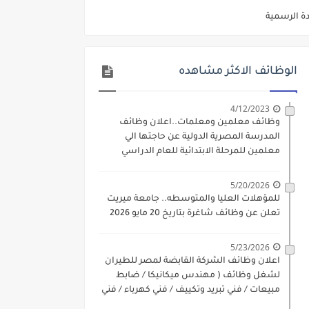
ديم الكتروني بتاريخ 15-7-2026
/ تجارة / حقوق / زراعة / تربية / اداب / خدمة اجتماعية
الوظائف الاكثر مشاهده
ي 9 يوليو 2026
. الشروط والاوراق المطلوبة وكيفية التقديم
4/12/2023
وظائف معلمين ومعلمات..اعلان وظائف
 فني كهرباء / فني غلايات / فني غازات / فني سباك )
المدرسة المصرية الدولية عن حاجتها الي
معلمين للمرحلة الابتدائية للعام الدراسي
د مادتي "الدراسات الاجتماعية" و"اللغة الإنجليزية"
2023-2024
ن) والتقديم حتي 17 يونيو 2026
5/20/2026
للمؤهلات العليا والمتوسطه.. جامعة ميريت
تعلن عن وظائف شاغرة بتاريخ 20 مايو 2026
5/23/2026
اعلان وظائف الشركة القابضة لمصر للطيران
لشغل وظائف ( مهندس ميكانيكا / ضابط
مبيعات / فني تبريد وتكييف / فني كهرباء / فني
غلايات / فني غازات / فني سباك )