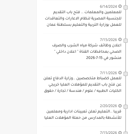
6/14/2024
للمعلمين والمعلمات .. فتح باب التقديم
للجنسية المصرية لنظام الاعارات والتعاقدات
للعمل بوزارة التربية والتعليم بسلطنة عمان
للذكور والاناث بداية 17-6-2024
7/15/2026
اعلان وظائف شركة مياه الشرب والصرف
الصحي بمحافظات القناة " اعلان داخلي "
منشور في 15-7-2026
7/11/2026
للعمل كضباط متخصصين ..وزارة الدفاع تعلن
عن فتح باب التقديم للمؤهلات العليا خريجي
الكليات الطبيه / علوم / هندسة / تجارة / حقوق
/ زراعة / تربية / اداب / خدمة اجتماعية
2/20/2026
قريبا ..التعليم تعلن تعيينات ادارية ومعلمين
للأنشطة بالمدارس من حملة المؤهلات العليا
7/15/2026