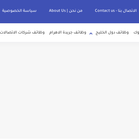
الاتصال بنا - Contact us
من نحن | About Us
سياسة الخصوصية
وك
وظائف دول الخليج
وظائف جريدة الاهرام
وظائف شركات الاتصالات
لصرف الصحي بمحافظات القناة " اعلان داخلي " منشور في 15-7-2026
عرف علي قيمة زيادة المرتبات والحد الادني للأجور لجميع الدرجات بعد النشر بالجري