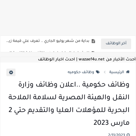
اعلان وظائف شركة مياه الشرب والصرف الصحي بمحافظات القناة " اعلان داخلي " منشور في 15-7-2026
بداية من شهر يوليو الجاري .. تعرف علي قيمة زيادة المرتبات والحد الادني للأجور لجميع الدرجات بعد النشر بالجريدة الرسمية
أخر الوظائف
للمؤهلات العليا ..اعلان وظائف وزارة التنمية المحلية " اخصائي تخطيط - مهندس - اخصائي حاسبات - باحث قانوني " والتقديم الكتروني بتاريخ 15-7-2026
للعمل كضباط متخصصين ..وزارة الدفاع تعلن عن فتح باب التقديم للمؤهلات العليا خريجي الكليات الطبيه / علوم / هندسة / تجارة / حقوق / زراعة / تربية / اداب / خدمة اجتماعية
أحدث الأخبار من wazaef4u.net | احدث اخبار الوظائف
اعلان وظائف وزارة التعليم العالي " جامعة سمنود " للمؤهلات العليا والمتوسطة والدبلومات والعمال والفنيين والتقديم حتي 9 يوليو 2026
الرئيسية
وظائف حكوميه
اعلان وظائف الهيئة القومية لسلامة الغذاء " لشغل وظيفة مفتش أغذية " لخريجي علوم / زراعة / طب بيطري "... الشروط والاوراق المطلوبة وكيفية التقديم
وظائف حكومية ..اعلان وظائف وزارة
اعلان وظائف الشركة القابضة لمصر للطيران لشغل وظائف ( مهندس ميكانيكا / ضابط مبيعات / فني تبريد وتكييف / فني كهرباء / فني غلايات / فني غازات / فني سباك )
النقل والهيئة المصرية لسلامة الملاحة
مسابقة معلمي الحصه ..الاستعلام عن مواعيد الامتحانات الإلكترونية للمتقدمين في مسابقتي شغل وظيفة معلم مساعد مادتي "الدراسات الاجتماعية" و"اللغة الإنجليزية"
البحرية للمؤهلات العليا والتقديم حتي 2
اعلان وظائف الهيئة القومية للأنفاق ووزارة النقل عن حاجتها الي ( اخصائي موراد / محام / اخصائي شئون / فنيين/ امين مخزن) والتقديم حتي 17 يونيو 2026
مارس 2023
للمؤهلات العليا والمتوسطه.. جامعة ميريت تعلن عن وظائف شاغرة بتاريخ 20 مايو 2026
2/11/2023