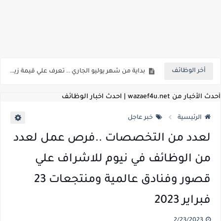
اعلان وظائف شركة مياه الشرب والصرف الصحي بمحافظات القناة " اعلان داخلي " منشور في 15-7-2026
بداية من شهر يوليو الجاري .. تعرف علي قيمة زيادة المرتبات والحد الادني للأجور لجميع الدرجات بعد النشر بالجريدة الرسمية
أخر الوظائف
للمؤهلات العليا ..اعلان وظائف وزارة التنمية المحلية " اخصائي تخطيط - مهندس - اخصائي حاسبات - باحث قانوني " والتقديم الكتروني بتاريخ 15-7-2026
للعمل كضباط متخصصين ..وزارة الدفاع تعلن عن فتح باب التقديم للمؤهلات العليا خريجي الكليات الطبيه / علوم / هندسة / تجارة / حقوق / زراعة / تربية / اداب / خدمة اجتماعية
أحدث الأخبار من wazaef4u.net | احدث اخبار الوظائف
اعلان وظائف وزارة التعليم العالي " جامعة سمنود " للمؤهلات العليا والمتوسطة والدبلومات والعمال والفنيين والتقديم حتي 9 يوليو 2026
الرئيسية
خبر عاجل
اعلان وظائف الهيئة القومية لسلامة الغذاء " لشغل وظيفة مفتش أغذية " لخريجي علوم / زراعة / طب بيطري "... الشروط والاوراق المطلوبة وكيفية التقديم
لعدد من التخصصات ..فرص عمل لعدد
اعلان وظائف الشركة القابضة لمصر للطيران لشغل وظائف ( مهندس ميكانيكا / ضابط مبيعات / فني تبريد وتكييف / فني كهرباء / فني غلايات / فني غازات / فني سباك )
من الوظائف في نيوم للاشراف علي
مسابقة معلمي الحصه ..الاستعلام عن مواعيد الامتحانات الإلكترونية للمتقدمين في مسابقتي شغل وظيفة معلم مساعد مادتي "الدراسات الاجتماعية" و"اللغة الإنجليزية"
قصور وفنادق عالمية ومنتجعات 23
اعلان وظائف الهيئة القومية للأنفاق ووزارة النقل عن حاجتها الي ( اخصائي موراد / محام / اخصائي شئون / فنيين/ امين مخزن) والتقديم حتي 17 يونيو 2026
فبراير 2023
للمؤهلات العليا والمتوسطه.. جامعة ميريت تعلن عن وظائف شاغرة بتاريخ 20 مايو 2026
2/23/2023