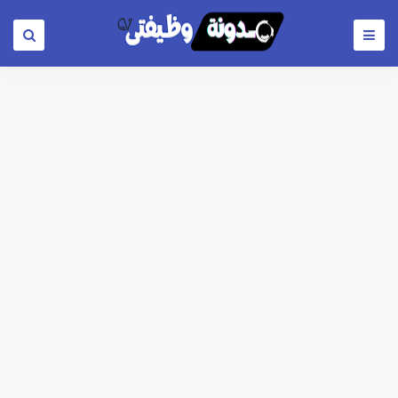
اعلان وظائف شركة مياه الشرب والصرف الصحي بمحافظات القناة " اعلان داخلي " منشور في 15-7-2026