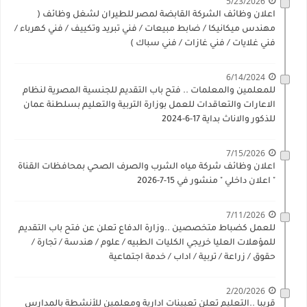
5/23/2026
اعلان وظائف الشركة القابضة لمصر للطيران لشغل وظائف (
مهندس ميكانيكا / ضابط مبيعات / فني تبريد وتكييف / فني كهرباء /
فني غلايات / فني غازات / فني سباك )
6/14/2024
للمعلمين والمعلمات .. فتح باب التقديم للجنسية المصرية لنظام
الاعارات والتعاقدات للعمل بوزارة التربية والتعليم بسلطنة عمان
للذكور والاناث بداية 17-6-2024
7/15/2026
اعلان وظائف شركة مياه الشرب والصرف الصحي بمحافظات القناة
" اعلان داخلي " منشور في 15-7-2026
7/11/2026
للعمل كضباط متخصصين ..وزارة الدفاع تعلن عن فتح باب التقديم
للمؤهلات العليا خريجي الكليات الطبيه / علوم / هندسة / تجارة /
حقوق / زراعة / تربية / اداب / خدمة اجتماعية
2/20/2026
قريبا ..التعليم تعلن تعيينات ادارية ومعلمين للأنشطة بالمدارس