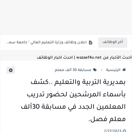
بداية من شهر يوليو الجاري .. تعرف علي قيمة زيادة المرتبات والحد الادني للأجور لجميع الدرجات بعد النشر بالجريدة الرسمية
للمؤهلات العليا ..اعلان وظائف وزارة التنمية المحلية " اخصائي تخطيط - مهندس - اخصائي حاسبات - باحث قانوني " والتقديم الكتروني بتاريخ 15-7-2026
للعمل كضباط متخصصين ..وزارة الدفاع تعلن عن فتح باب التقديم للمؤهلات العليا خريجي الكليات الطبيه / علوم / هندسة / تجارة / حقوق / زراعة / تربية / اداب / خدمة اجتماعية
أخر الوظائف
اعلان وظائف وزارة التعليم العالي " جامعة سمنود " للمؤهلات العليا والمتوسطة والدبلومات والعمال والفنيين والتقديم حتي 9 يوليو 2026
اعلان وظائف الهيئة القومية لسلامة الغذاء " لشغل وظيفة مفتش أغذية " لخريجي علوم / زراعة / طب بيطري "... الشروط والاوراق المطلوبة وكيفية التقديم
أحدث الأخبار من wazaef4u.net | احدث اخبار الوظائف
اعلان وظائف الشركة القابضة لمصر للطيران لشغل وظائف ( مهندس ميكانيكا / ضابط مبيعات / فني تبريد وتكييف / فني كهرباء / فني غلايات / فني غازات / فني سباك )
الرئيسية
مسابقة 30 ألف معلم
مسابقة معلمي الحصه ..الاستعلام عن مواعيد الامتحانات الإلكترونية للمتقدمين في مسابقتي شغل وظيفة معلم مساعد مادتي "الدراسات الاجتماعية" و"اللغة الإنجليزية"
بمديرية التربية والتعليم ..كشف
اعلان وظائف الهيئة القومية للأنفاق ووزارة النقل عن حاجتها الي ( اخصائي موراد / محام / اخصائي شئون / فنيين/ امين مخزن) والتقديم حتي 17 يونيو 2026
بأسماء المرشحين لحضور تدريب
للمؤهلات العليا والمتوسطه.. جامعة ميريت تعلن عن وظائف شاغرة بتاريخ 20 مايو 2026
المعلمين الجدد في مسابقة 30ألف
معلم فصل.
2/27/2023