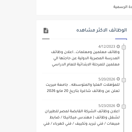
دة الرسمية
ديم الكتروني بتاريخ 15-7-2026
الوظائف الاكثر مشاهده
/ تجارة / حقوق / زراعة / تربية / اداب / خدمة اجتماعية
ي 9 يوليو 2026
4/12/2023
وظائف معلمين ومعلمات..اعلان وظائف
. الشروط والاوراق المطلوبة وكيفية التقديم
المدرسة المصرية الدولية عن حاجتها الي
معلمين للمرحلة الابتدائية للعام الدراسي
 فني كهرباء / فني غلايات / فني غازات / فني سباك )
2023-2024
د مادتي "الدراسات الاجتماعية" و"اللغة الإنجليزية"
5/20/2026
للمؤهلات العليا والمتوسطه.. جامعة ميريت
ن) والتقديم حتي 17 يونيو 2026
تعلن عن وظائف شاغرة بتاريخ 20 مايو 2026
5/23/2026
اعلان وظائف الشركة القابضة لمصر للطيران
لشغل وظائف ( مهندس ميكانيكا / ضابط
مبيعات / فني تبريد وتكييف / فني كهرباء / فني
غلايات / فني غازات / فني سباك )