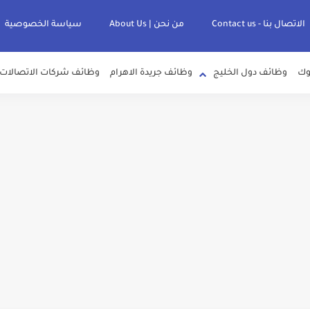
الاتصال بنا - Contact us
من نحن | About Us
سياسة الخصوصية
وك
وظائف دول الخليج
وظائف جريدة الاهرام
وظائف شركات الاتصالات
لصرف الصحي بمحافظات القناة " اعلان داخلي " منشور في 15-7-2026