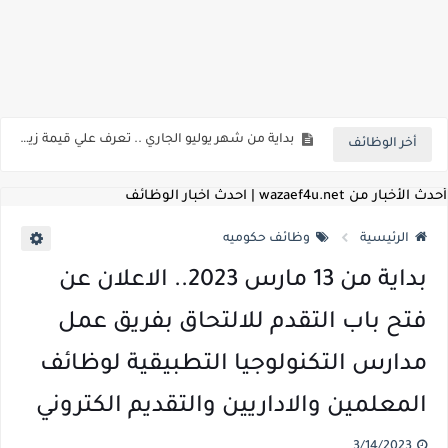
اعلان وظائف شركة مياه الشرب والصرف الصحي بمحافظات القناة " اعلان داخلي " منشور في 15-7-2026
بداية من شهر يوليو الجاري .. تعرف علي قيمة زيادة المرتبات والحد الادني للأجور لجميع الدرجات بعد النشر بالجريدة الرسمية
أخر الوظائف
للمؤهلات العليا ..اعلان وظائف وزارة التنمية المحلية " اخصائي تخطيط - مهندس - اخصائي حاسبات - باحث قانوني " والتقديم الكتروني بتاريخ 15-7-2026
للعمل كضباط متخصصين ..وزارة الدفاع تعلن عن فتح باب التقديم للمؤهلات العليا خريجي الكليات الطبيه / علوم / هندسة / تجارة / حقوق / زراعة / تربية / اداب / خدمة اجتماعية
أحدث الأخبار من wazaef4u.net | احدث اخبار الوظائف
اعلان وظائف وزارة التعليم العالي " جامعة سمنود " للمؤهلات العليا والمتوسطة والدبلومات والعمال والفنيين والتقديم حتي 9 يوليو 2026
الرئيسية
وظائف حكوميه
اعلان وظائف الهيئة القومية لسلامة الغذاء " لشغل وظيفة مفتش أغذية " لخريجي علوم / زراعة / طب بيطري "... الشروط والاوراق المطلوبة وكيفية التقديم
بداية من 13 مارس 2023.. الاعلان عن
اعلان وظائف الشركة القابضة لمصر للطيران لشغل وظائف ( مهندس ميكانيكا / ضابط مبيعات / فني تبريد وتكييف / فني كهرباء / فني غلايات / فني غازات / فني سباك )
فتح باب التقدم للالتحاق بفريق عمل
مسابقة معلمي الحصه ..الاستعلام عن مواعيد الامتحانات الإلكترونية للمتقدمين في مسابقتي شغل وظيفة معلم مساعد مادتي "الدراسات الاجتماعية" و"اللغة الإنجليزية"
مدارس التكنولوجيا التطبيقية لوظائف
اعلان وظائف الهيئة القومية للأنفاق ووزارة النقل عن حاجتها الي ( اخصائي موراد / محام / اخصائي شئون / فنيين/ امين مخزن) والتقديم حتي 17 يونيو 2026
المعلمين والاداريين والتقديم الكتروني
للمؤهلات العليا والمتوسطه.. جامعة ميريت تعلن عن وظائف شاغرة بتاريخ 20 مايو 2026
3/14/2023