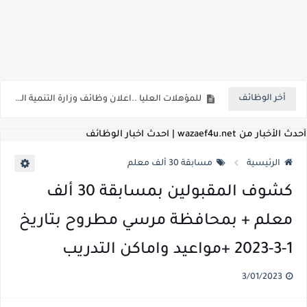
اعلان وظائف شركة مياه الشرب والصرف الصحي بمحافظات القناة " اعلان داخلي " منشور في 15-7-2026
بداية من شهر يوليو الجاري .. تعرف علي قيمة زيادة المرتبات والحد الادني للأجور لجميع الدرجات بعد النشر بالجريدة الرسمية
أخر الوظائف
للمؤهلات العليا ..اعلان وظائف وزارة التنمية المحلية " اخصائي تخطيط - مهندس - اخصائي حاسبات - باحث قانوني " والتقديم الكتروني بتاريخ 15-7-2026
للعمل كضباط متخصصين ..وزارة الدفاع تعلن عن فتح باب التقديم للمؤهلات العليا خريجي الكليات الطبيه / علوم / هندسة / تجارة / حقوق / زراعة / تربية / اداب / خدمة اجتماعية
أحدث الأخبار من wazaef4u.net | احدث اخبار الوظائف
اعلان وظائف وزارة التعليم العالي " جامعة سمنود " للمؤهلات العليا والمتوسطة والدبلومات والعمال والفنيين والتقديم حتي 9 يوليو 2026
الرئيسية
مسابقة 30 ألف معلم
اعلان وظائف الهيئة القومية لسلامة الغذاء " لشغل وظيفة مفتش أغذية " لخريجي علوم / زراعة / طب بيطري "... الشروط والاوراق المطلوبة وكيفية التقديم
كشوف المقبولين بمسابقة 30 ألف
اعلان وظائف الشركة القابضة لمصر للطيران لشغل وظائف ( مهندس ميكانيكا / ضابط مبيعات / فني تبريد وتكييف / فني كهرباء / فني غلايات / فني غازات / فني سباك )
معلم + بمحافظة مرسي مطروح بتاريخ
مسابقة معلمي الحصه ..الاستعلام عن مواعيد الامتحانات الإلكترونية للمتقدمين في مسابقتي شغل وظيفة معلم مساعد مادتي "الدراسات الاجتماعية" و"اللغة الإنجليزية"
1-3-2023 +مواعيد واماكن التدريب
اعلان وظائف الهيئة القومية للأنفاق ووزارة النقل عن حاجتها الي ( اخصائي موراد / محام / اخصائي شئون / فنيين/ امين مخزن) والتقديم حتي 17 يونيو 2026
3/01/2023
للمؤهلات العليا والمتوسطه.. جامعة ميريت تعلن عن وظائف شاغرة بتاريخ 20 مايو 2026