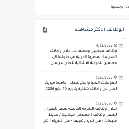
ديم الكتروني بتاريخ 15-7-2026
/ تجارة / حقوق / زراعة / تربية / اداب / خدمة اجتماعية
الوظائف الاكثر مشاهده
ي 9 يوليو 2026
. الشروط والاوراق المطلوبة وكيفية التقديم
4/12/2023
وظائف معلمين ومعلمات..اعلان وظائف
 فني كهرباء / فني غلايات / فني غازات / فني سباك )
المدرسة المصرية الدولية عن حاجتها الي
معلمين للمرحلة الابتدائية للعام الدراسي
د مادتي "الدراسات الاجتماعية" و"اللغة الإنجليزية"
2023-2024
ن) والتقديم حتي 17 يونيو 2026
5/20/2026
للمؤهلات العليا والمتوسطه.. جامعة ميريت
تعلن عن وظائف شاغرة بتاريخ 20 مايو 2026
5/23/2026
اعلان وظائف الشركة القابضة لمصر للطيران
لشغل وظائف ( مهندس ميكانيكا / ضابط
مبيعات / فني تبريد وتكييف / فني كهرباء / فني
غلايات / فني غازات / فني سباك )