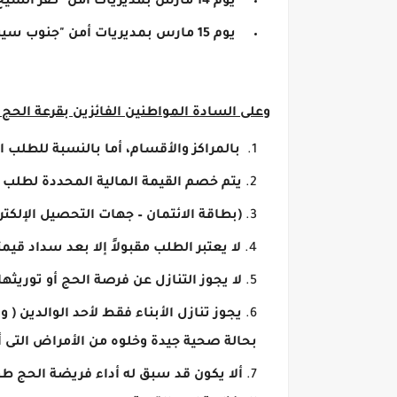
يوم 14 مارس بمديريات أمن "كفر الشيخ – المنوفية – الإسماعيلية – أسيوط – بنى سويف".
يوم 15 مارس بمديريات أمن "جنوب سيناء – السويس – سوهاج – شمال سيناء– البحر الأحمر".
وعلى السادة المواطنين الفائزين بقرعة الحج
بالمراكز والأقسام، أما بالنسبة للطلب ال
يتم خصم القيمة المالية المحددة لطلب 
(بطاقة الائتمان – جهات التحصيل الإلكتر
لا يعتبر الطلب مقبولاً إلا بعد سداد قيمت
لا يجوز التنازل عن فرصة الحج أو توريثها
يجوز تنازل الأبناء فقط لأحد الوالدين (
بحالة صحية جيدة وخلوه من الأمراض التى أ
ألا يكون قد سبق له أداء فريضة الحج طو