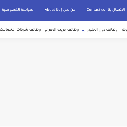
الاتصال بنا - Contact us
من نحن | About Us
سياسة الخصوصية
وك
وظائف دول الخليج
وظائف جريدة الاهرام
وظائف شركات الاتصالات
لصرف الصحي بمحافظات القناة " اعلان داخلي " منشور في 15-7-2026
عرف علي قيمة زيادة المرتبات والحد الادني للأجور لجميع الدرجات بعد النشر بالجري