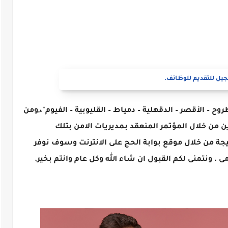
يل للتقديم للوظائف.
ات أمن "مطروح – الأقصر – الدقهلية – دمياط – القليوبية – الفيوم"،,ومن
ن من خلال المؤتمر المنعقد بمديريات الامن بتلك
جة من خلال موقع بوابة الحج على الانترنت وسوف نوفر
ى . ونتمنى لكم القبول ان شاء الله وكل عام وانتم بخير.