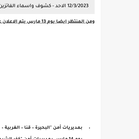
12/3/2023 الاحد - كشوف واسماء الفائزين
ومن المنتظر ايضا يوم 13 مارس يتم الاعلان عن نتيجة وكشوف اسماء الفائزين
بمديريات أمن "البحيرة – قنا – الغربية – 