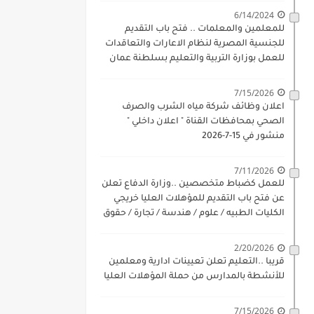
6/14/2024
للمعلمين والمعلمات .. فتح باب التقديم
للجنسية المصرية لنظام الاعارات والتعاقدات
للعمل بوزارة التربية والتعليم بسلطنة عمان
للذكور والاناث بداية 17-6-2024
7/15/2026
اعلان وظائف شركة مياه الشرب والصرف
الصحي بمحافظات القناة " اعلان داخلي "
منشور في 15-7-2026
7/11/2026
للعمل كضباط متخصصين ..وزارة الدفاع تعلن
عن فتح باب التقديم للمؤهلات العليا خريجي
الكليات الطبيه / علوم / هندسة / تجارة / حقوق
/ زراعة / تربية / اداب / خدمة اجتماعية
2/20/2026
قريبا ..التعليم تعلن تعيينات ادارية ومعلمين
للأنشطة بالمدارس من حملة المؤهلات العليا
7/15/2026