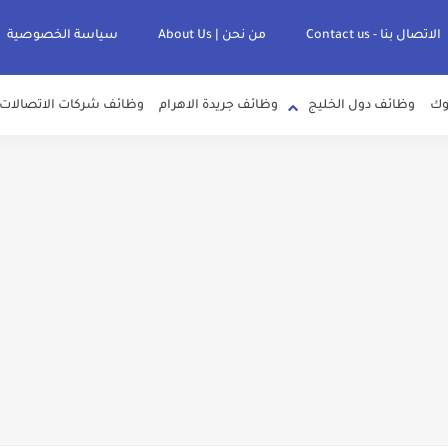
الاتصال بنا - Contact us
من نحن | About Us
سياسة الخصوصية
وك
وظائف دول الخليج
وظائف جريدة الاهرام
وظائف شركات الاتصالات
لصرف الصحي بمحافظات القناة " اعلان داخلي " منشور في 15-7-2026
عرف علي قيمة زيادة المرتبات والحد الادني للأجور لجميع الدرجات بعد النشر بالجري