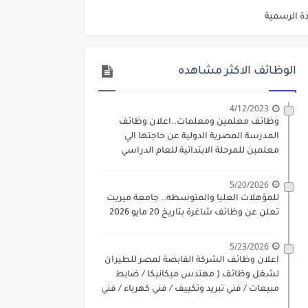
ديم الكتروني بتاريخ 15-7-2026
/ تجارة / حقوق / زراعة / تربية / اداب / خدمة اجتماعية
الوظائف الاكثر مشاهده
ي 9 يوليو 2026
. الشروط والاوراق المطلوبة وكيفية التقديم
4/12/2023
وظائف معلمين ومعلمات..اعلان وظائف
 فني كهرباء / فني غلايات / فني غازات / فني سباك )
المدرسة المصرية الدولية عن حاجتها الي
معلمين للمرحلة الابتدائية للعام الدراسي
د مادتي "الدراسات الاجتماعية" و"اللغة الإنجليزية"
2023-2024
ن) والتقديم حتي 17 يونيو 2026
5/20/2026
للمؤهلات العليا والمتوسطه.. جامعة ميريت
تعلن عن وظائف شاغرة بتاريخ 20 مايو 2026
5/23/2026
اعلان وظائف الشركة القابضة لمصر للطيران
لشغل وظائف ( مهندس ميكانيكا / ضابط
مبيعات / فني تبريد وتكييف / فني كهرباء / فني
غلايات / فني غازات / فني سباك )