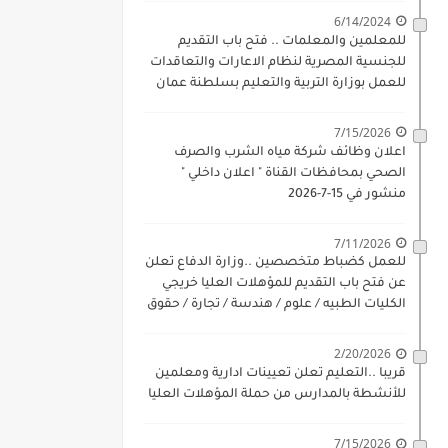
6/14/2024
للمعلمين والمعلمات .. فتح باب التقديم
للجنسية المصرية لنظام الاعارات والتعاقدات
للعمل بوزارة التربية والتعليم بسلطنة عمان
للذكور والاناث بداية 17-6-2024
7/15/2026
اعلان وظائف شركة مياه الشرب والصرف
الصحي بمحافظات القناة " اعلان داخلي "
منشور في 15-7-2026
7/11/2026
للعمل كضباط متخصصين ..وزارة الدفاع تعلن
عن فتح باب التقديم للمؤهلات العليا خريجي
الكليات الطبيه / علوم / هندسة / تجارة / حقوق
/ زراعة / تربية / اداب / خدمة اجتماعية
2/20/2026
قريبا ..التعليم تعلن تعيينات ادارية ومعلمين
للأنشطة بالمدارس من حملة المؤهلات العليا
7/15/2026