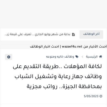
اعلان وظائف شركة مياه الشرب والصرف الصحي بمحافظات القناة " اعلان داخلي " منشور في 15-7-2026
بداية من شهر يوليو الجاري .. تعرف علي قيمة زيادة المرتبات والحد الادني للأجور لجميع الدرجات بعد النشر بالجريدة الرسمية
أخر الوظائف
للمؤهلات العليا ..اعلان وظائف وزارة التنمية المحلية " اخصائي تخطيط - مهندس - اخصائي حاسبات - باحث قانوني " والتقديم الكتروني بتاريخ 15-7-2026
للعمل كضباط متخصصين ..وزارة الدفاع تعلن عن فتح باب التقديم للمؤهلات العليا خريجي الكليات الطبيه / علوم / هندسة / تجارة / حقوق / زراعة / تربية / اداب / خدمة اجتماعية
أحدث الأخبار من wazaef4u.net | احدث اخبار الوظائف
اعلان وظائف وزارة التعليم العالي " جامعة سمنود " للمؤهلات العليا والمتوسطة والدبلومات والعمال والفنيين والتقديم حتي 9 يوليو 2026
الرئيسية
وظائف خاليه ومنوعه
اعلان وظائف الهيئة القومية لسلامة الغذاء " لشغل وظيفة مفتش أغذية " لخريجي علوم / زراعة / طب بيطري "... الشروط والاوراق المطلوبة وكيفية التقديم
لكافة المؤهلات ..طريقة التقديم على
اعلان وظائف الشركة القابضة لمصر للطيران لشغل وظائف ( مهندس ميكانيكا / ضابط مبيعات / فني تبريد وتكييف / فني كهرباء / فني غلايات / فني غازات / فني سباك )
وظائف جهاز رعاية وتشغيل الشباب
مسابقة معلمي الحصه ..الاستعلام عن مواعيد الامتحانات الإلكترونية للمتقدمين في مسابقتي شغل وظيفة معلم مساعد مادتي "الدراسات الاجتماعية" و"اللغة الإنجليزية"
بمحافظة الجيزة.. رواتب مجزية
اعلان وظائف الهيئة القومية للأنفاق ووزارة النقل عن حاجتها الي ( اخصائي موراد / محام / اخصائي شئون / فنيين/ امين مخزن) والتقديم حتي 17 يونيو 2026
5/05/2023
للمؤهلات العليا والمتوسطه.. جامعة ميريت تعلن عن وظائف شاغرة بتاريخ 20 مايو 2026