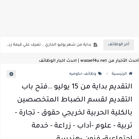
للمؤهلات العليا ..اعلان وظائف الهيئة العامة للمنطقة الاقتصادية لقناة السويس بتاريخ 9-8-2026
اعلان وظائف شركة مياه الشرب والصرف الصحي بمحافظات القناة " اعلان داخلي " منشور في 15-7-2026
أخر الوظائف
بداية من شهر يوليو الجاري .. تعرف علي قيمة زيادة المرتبات والحد الادني للأجور لجميع الدرجات بعد النشر بالجريدة الرسمية
للمؤهلات العليا ..اعلان وظائف وزارة التنمية المحلية " اخصائي تخطيط - مهندس - اخصائي حاسبات - باحث قانوني " والتقديم الكتروني بتاريخ 15-7-2026
أحدث الأخبار من wazaef4u.net | احدث اخبار الوظائف
للعمل كضباط متخصصين ..وزارة الدفاع تعلن عن فتح باب التقديم للمؤهلات العليا خريجي الكليات الطبيه / علوم / هندسة / تجارة / حقوق / زراعة / تربية / اداب / خدمة اجتماعية
الرئيسية
وظائف حكوميه
اعلان وظائف وزارة التعليم العالي " جامعة سمنود " للمؤهلات العليا والمتوسطة والدبلومات والعمال والفنيين والتقديم حتي 9 يوليو 2026
التقديم بداية من 15 يوليو ..فتح باب
اعلان وظائف الهيئة القومية لسلامة الغذاء " لشغل وظيفة مفتش أغذية " لخريجي علوم / زراعة / طب بيطري "... الشروط والاوراق المطلوبة وكيفية التقديم
التقديم لقسم الضباط المتخصصين
اعلان وظائف الشركة القابضة لمصر للطيران لشغل وظائف ( مهندس ميكانيكا / ضابط مبيعات / فني تبريد وتكييف / فني كهرباء / فني غلايات / فني غازات / فني سباك )
بالكلية الحربية لخريجي حقوق - تجارة -
مسابقة معلمي الحصه ..الاستعلام عن مواعيد الامتحانات الإلكترونية للمتقدمين في مسابقتي شغل وظيفة معلم مساعد مادتي "الدراسات الاجتماعية" و"اللغة الإنجليزية"
تربية - علوم -أداب - زراعة - خدمة
اعلان وظائف الهيئة القومية للأنفاق ووزارة النقل عن حاجتها الي ( اخصائي موراد / محام / اخصائي شئون / فنيين/ امين مخزن) والتقديم حتي 17 يونيو 2026