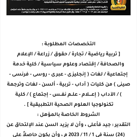
التخصصات المطلوبة :
[ تربية رياضية / تجارة / حقوق / زراعة / الإعلام
والصحافة / إقتصاد وعلوم سياسية / كلية خدمة
إجتماعية / لغات ( إنجليزى - عبرى - روسى - فرنسى -
صينى ) من كليات ( آداب - تربية - ألسن - لغات وترجمة
) / الآداب ( إعــــلام - علــم نفــس - إجتماع ) / كلية
تكنولوجيا العلوم الصحية التطبيقية ] .
الشروط الخاصة بالمؤهل :
التقدير : جيد فأعلى ، وأن لا يزيد السن عند الإلتحاق عن
(24) سنة فى 1 / 11 / 2023 م ، وأن يكون حاصلاً على