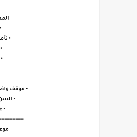
المم
•
• تأم
•
•
•
• موقف واض
• السن من 20 ا
• غ
=========
موعد