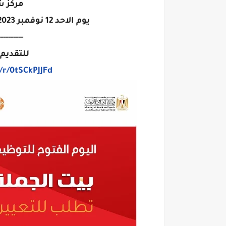
مركز ش
يوم الاحد 12 نوفمبر 2023 , من الساعة 10 صباحا وحتى 3 عصرا
----------
للتقديم 
/r/0tSCkPJJFd