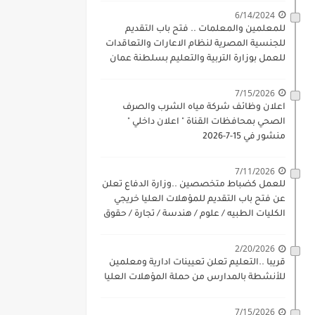
6/14/2024
للمعلمين والمعلمات .. فتح باب التقديم
للجنسية المصرية لنظام الاعارات والتعاقدات
للعمل بوزارة التربية والتعليم بسلطنة عمان
للذكور والاناث بداية 17-6-2024
7/15/2026
اعلان وظائف شركة مياه الشرب والصرف
الصحي بمحافظات القناة " اعلان داخلي "
منشور في 15-7-2026
7/11/2026
للعمل كضباط متخصصين ..وزارة الدفاع تعلن
عن فتح باب التقديم للمؤهلات العليا خريجي
الكليات الطبيه / علوم / هندسة / تجارة / حقوق
/ زراعة / تربية / اداب / خدمة اجتماعية
2/20/2026
قريبا ..التعليم تعلن تعيينات ادارية ومعلمين
للأنشطة بالمدارس من حملة المؤهلات العليا
7/15/2026