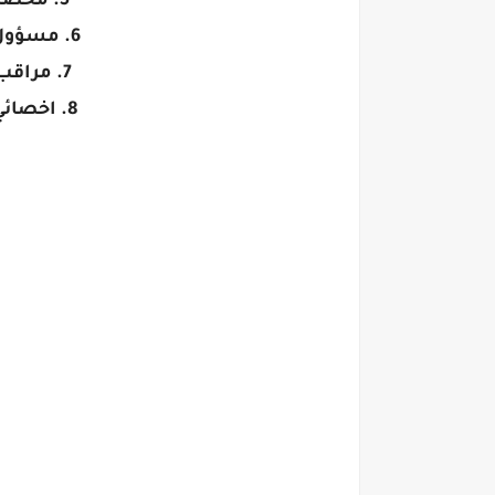
5. محضر طلبات (مؤهل عالي)
6. مسؤول استلام (مؤهل عالي)
7. مراقب مخزون (مؤهل عالي)
8. اخصائي تسويق (مؤهل عالي)