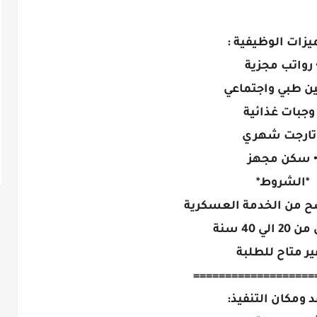
يزات الوظيفية :
 رواتب مجزية
ين طبي واجتماعي
 وجبات غذائية
 تارجت شهري
 سكن مجهز
*الشروط*
ح من الخدمة العسكرية
لي 40 سنة
ير متاح للطلبة
===================
 ومكان التنفيذ: