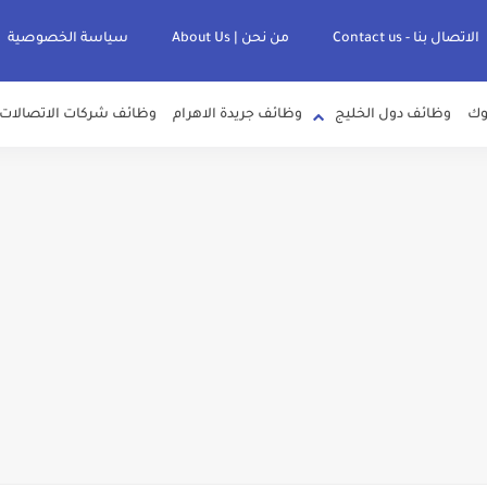
الاتصال بنا - Contact us
من نحن | About Us
سياسة الخصوصية
وك
وظائف دول الخليج
وظائف جريدة الاهرام
وظائف شركات الاتصالات
لصرف الصحي بمحافظات القناة " اعلان داخلي " منشور في 15-7-2026
عرف علي قيمة زيادة المرتبات والحد الادني للأجور لجميع الدرجات بعد النشر بالجري