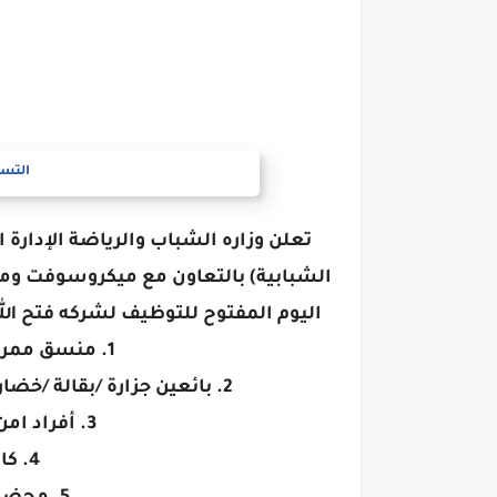
التسج
تعلن وزاره الشباب والرياضة الإدارة ا
الشبابية) بالتعاون مع ميكروسوفت وم
اليوم المفتوح للتوظيف لشركه فتح الله 
1. منسق ممرات (مؤهل متوسط / عالي)
2. بائعين جزارة /بقالة /خضار وفاكهه / عطاره (مؤهل متوسط / عالي)
3. أفراد امن (مؤهل متوسط / عالي)
4. كاشير (مؤهل عالي)