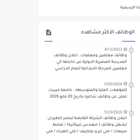
ديم الكتروني بتاريخ 15-7-2026
/ تجارة / حقوق / زراعة / تربية / اداب / خدمة اجتماعية
الوظائف الاكثر مشاهده
ي 9 يوليو 2026
4/12/2023
. الشروط والاوراق المطلوبة وكيفية التقديم
وظائف معلمين ومعلمات..اعلان وظائف
 فني كهرباء / فني غلايات / فني غازات / فني سباك )
المدرسة المصرية الدولية عن حاجتها الي
معلمين للمرحلة الابتدائية للعام الدراسي
د مادتي "الدراسات الاجتماعية" و"اللغة الإنجليزية"
2023-2024
5/20/2026
ن) والتقديم حتي 17 يونيو 2026
للمؤهلات العليا والمتوسطه.. جامعة ميريت
تعلن عن وظائف شاغرة بتاريخ 20 مايو 2026
5/23/2026
اعلان وظائف الشركة القابضة لمصر للطيران
لشغل وظائف ( مهندس ميكانيكا / ضابط
مبيعات / فني تبريد وتكييف / فني كهرباء / فني
غلايات / فني غازات / فني سباك )