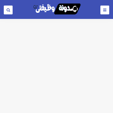
اعلان وظائف شركة مياه الشرب والصرف الصحي بمحافظات القناة " اعلان داخلي " منشور في 15-7-2026