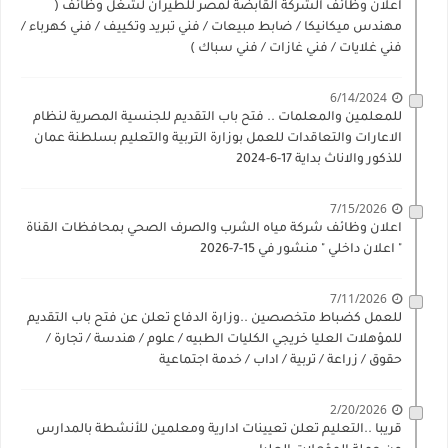
اعلان وظائف الشركة القابضة لمصر للطيران لشغل وظائف (
مهندس ميكانيكا / ضابط مبيعات / فني تبريد وتكييف / فني كهرباء /
فني غلايات / فني غازات / فني سباك )
6/14/2024
للمعلمين والمعلمات .. فتح باب التقديم للجنسية المصرية لنظام
الاعارات والتعاقدات للعمل بوزارة التربية والتعليم بسلطنة عمان
للذكور والاناث بداية 17-6-2024
7/15/2026
اعلان وظائف شركة مياه الشرب والصرف الصحي بمحافظات القناة
" اعلان داخلي " منشور في 15-7-2026
7/11/2026
للعمل كضباط متخصصين ..وزارة الدفاع تعلن عن فتح باب التقديم
للمؤهلات العليا خريجي الكليات الطبيه / علوم / هندسة / تجارة /
حقوق / زراعة / تربية / اداب / خدمة اجتماعية
2/20/2026
قريبا ..التعليم تعلن تعيينات ادارية ومعلمين للأنشطة بالمدارس