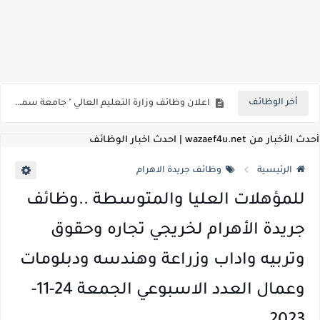
بداية من شهر يوليو الجاري .. تعرف علي قيمة زيادة المرتبات والحد الادني للأجور لجميع الدرجات بعد النشر بالجريدة الرسمية
للمؤهلات العليا ..اعلان وظائف وزارة التنمية المحلية " اخصائي تخطيط - مهندس - اخصائي حاسبات - باحث قانوني " والتقديم الكتروني بتاريخ 15-7-2026
للعمل كضباط متخصصين ..وزارة الدفاع تعلن عن فتح باب التقديم للمؤهلات العليا خريجي الكليات الطبيه / علوم / هندسة / تجارة / حقوق / زراعة / تربية / اداب / خدمة اجتماعية
أخر الوظائف
اعلان وظائف وزارة التعليم العالي " جامعة سمنود " للمؤهلات العليا والمتوسطة والدبلومات والعمال والفنيين والتقديم حتي 9 يوليو 2026
اعلان وظائف الهيئة القومية لسلامة الغذاء " لشغل وظيفة مفتش أغذية " لخريجي علوم / زراعة / طب بيطري "... الشروط والاوراق المطلوبة وكيفية التقديم
أحدث الأخبار من wazaef4u.net | احدث اخبار الوظائف
اعلان وظائف الشركة القابضة لمصر للطيران لشغل وظائف ( مهندس ميكانيكا / ضابط مبيعات / فني تبريد وتكييف / فني كهرباء / فني غلايات / فني غازات / فني سباك )
الرئيسية
وظائف جريدة الاهرام
مسابقة معلمي الحصه ..الاستعلام عن مواعيد الامتحانات الإلكترونية للمتقدمين في مسابقتي شغل وظيفة معلم مساعد مادتي "الدراسات الاجتماعية" و"اللغة الإنجليزية"
للمؤهلات العليا والمتوسطة ..وظائف
اعلان وظائف الهيئة القومية للأنفاق ووزارة النقل عن حاجتها الي ( اخصائي موراد / محام / اخصائي شئون / فنيين/ امين مخزن) والتقديم حتي 17 يونيو 2026
جريدة الأهرام لخريجي تجاره وحقوق
للمؤهلات العليا والمتوسطه.. جامعة ميريت تعلن عن وظائف شاغرة بتاريخ 20 مايو 2026
وتربيه واداب وزراعة وهندسه ودبلومات
وعمال العدد الاسبوعي الجمعة 24-11-