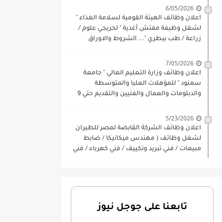
6/05/2026
اعلان وظائف الهيئة القومية لسلامة الغذاء "
لشغل وظيفة مفتش أغذية " لخريجي علوم /
زراعة / طب بيطري "... الشروط والاوراق
المطلوبة وكيفية التقديم
7/05/2026
اعلان وظائف وزارة التعليم العالي " جامعة
سمنود " للمؤهلات العليا والمتوسطة
والدبلومات والعمال والفنيين والتقديم حتي 9
يوليو 2026
5/23/2026
اعلان وظائف الشركة القابضة لمصر للطيران
لشغل وظائف ( مهندس ميكانيكا / ضابط
مبيعات / فني تبريد وتكييف / فني كهرباء / فني
غلايات / فني غازات / فني سباك )
تابعنا على جوجل نيوز