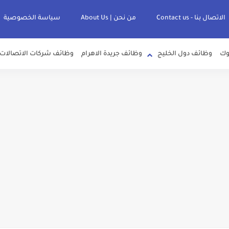
الاتصال بنا - Contact us
من نحن | About Us
سياسة الخصوصية
وك
وظائف دول الخليج
وظائف جريدة الاهرام
وظائف شركات الاتصالات
لصرف الصحي بمحافظات القناة " اعلان داخلي " منشور في 15-7-2026
عرف علي قيمة زيادة المرتبات والحد الادني للأجور لجميع الدرجات بعد النشر بالجري