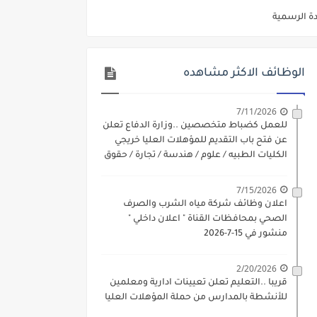
ديم الكتروني بتاريخ 15-7-2026
/ تجارة / حقوق / زراعة / تربية / اداب / خدمة اجتماعية
الوظائف الاكثر مشاهده
ي 9 يوليو 2026
. الشروط والاوراق المطلوبة وكيفية التقديم
7/11/2026
للعمل كضباط متخصصين ..وزارة الدفاع تعلن
 فني كهرباء / فني غلايات / فني غازات / فني سباك )
عن فتح باب التقديم للمؤهلات العليا خريجي
الكليات الطبيه / علوم / هندسة / تجارة / حقوق
د مادتي "الدراسات الاجتماعية" و"اللغة الإنجليزية"
/ زراعة / تربية / اداب / خدمة اجتماعية
ن) والتقديم حتي 17 يونيو 2026
7/15/2026
اعلان وظائف شركة مياه الشرب والصرف
الصحي بمحافظات القناة " اعلان داخلي "
منشور في 15-7-2026
2/20/2026
قريبا ..التعليم تعلن تعيينات ادارية ومعلمين
للأنشطة بالمدارس من حملة المؤهلات العليا