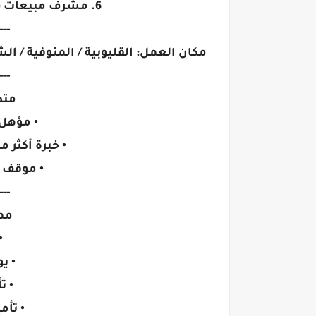
6. مشرف مبيعات (خبرة في مستحضرات التجميل)
---
مكان العمل: القليوبية / المنوفية / ا
---
متط
• مؤهل
• خبرة أكثر
• موقف و
---
مم
•
• ي
• ت
• تأ