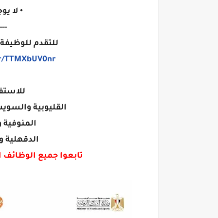
• لا ي
---
للتقدم للوظيفة 
/r/TTMXbUV0nr
للاستف
القليوبية والسويس وشر
المنوفية والغربي
الدقهلية والشرقي
تابعوا جميع الوظائف 