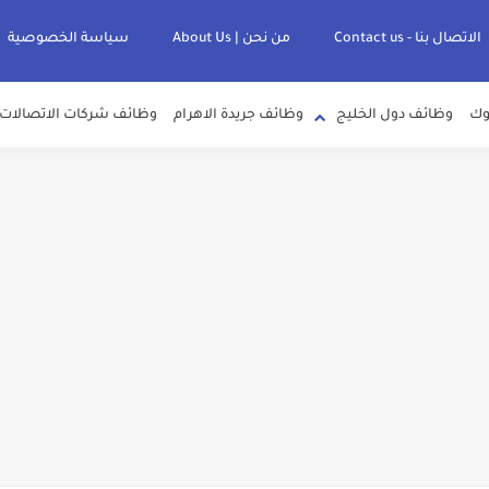
الاتصال بنا - Contact us
من نحن | About Us
سياسة الخصوصية
وك
وظائف دول الخليج
وظائف جريدة الاهرام
وظائف شركات الاتصالات
لصرف الصحي بمحافظات القناة " اعلان داخلي " منشور في 15-7-2026