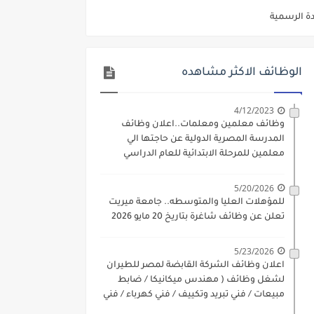
دة الرسمية
ديم الكتروني بتاريخ 15-7-2026
/ تجارة / حقوق / زراعة / تربية / اداب / خدمة اجتماعية
الوظائف الاكثر مشاهده
ي 9 يوليو 2026
4/12/2023
. الشروط والاوراق المطلوبة وكيفية التقديم
وظائف معلمين ومعلمات..اعلان وظائف
المدرسة المصرية الدولية عن حاجتها الي
 فني كهرباء / فني غلايات / فني غازات / فني سباك )
معلمين للمرحلة الابتدائية للعام الدراسي
2023-2024
د مادتي "الدراسات الاجتماعية" و"اللغة الإنجليزية"
5/20/2026
للمؤهلات العليا والمتوسطه.. جامعة ميريت
ن) والتقديم حتي 17 يونيو 2026
تعلن عن وظائف شاغرة بتاريخ 20 مايو 2026
5/23/2026
اعلان وظائف الشركة القابضة لمصر للطيران
لشغل وظائف ( مهندس ميكانيكا / ضابط
مبيعات / فني تبريد وتكييف / فني كهرباء / فني
غلايات / فني غازات / فني سباك )