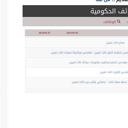
قديم ..
من هنا