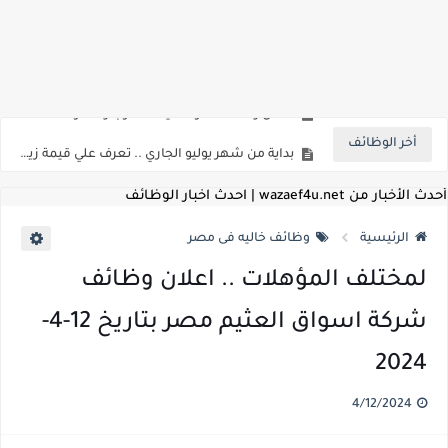
للمؤهلات العليا ..اعلان وظائف الهيئة العامة للمنطقة الاقتصادية لقناة السويس بتاريخ 9-8-2026
اعلان وظائف شركة مياه الشرب والصرف الصحي بمحافظات القناة " اعلان داخلي " منشور في 15-7-2026
أخر الوظائف
بداية من شهر يوليو الجاري .. تعرف علي قيمة زيادة المرتبات والحد الادني للأجور لجميع الدرجات بعد النشر بالجريدة الرسمية
للمؤهلات العليا ..اعلان وظائف وزارة التنمية المحلية " اخصائي تخطيط - مهندس - اخصائي حاسبات - باحث قانوني " والتقديم الكتروني بتاريخ 15-7-2026
أحدث الأخبار من wazaef4u.net | احدث اخبار الوظائف
للعمل كضباط متخصصين ..وزارة الدفاع تعلن عن فتح باب التقديم للمؤهلات العليا خريجي الكليات الطبيه / علوم / هندسة / تجارة / حقوق / زراعة / تربية / اداب / خدمة اجتماعية
الرئيسية
وظائف خاليه فى مصر
اعلان وظائف وزارة التعليم العالي " جامعة سمنود " للمؤهلات العليا والمتوسطة والدبلومات والعمال والفنيين والتقديم حتي 9 يوليو 2026
لمختلف المؤهلات .. اعلان وظائف
اعلان وظائف الهيئة القومية لسلامة الغذاء " لشغل وظيفة مفتش أغذية " لخريجي علوم / زراعة / طب بيطري "... الشروط والاوراق المطلوبة وكيفية التقديم
شركة اسواق العثيم مصر بتاريخ 12-4-
اعلان وظائف الشركة القابضة لمصر للطيران لشغل وظائف ( مهندس ميكانيكا / ضابط مبيعات / فني تبريد وتكييف / فني كهرباء / فني غلايات / فني غازات / فني سباك )
2024
مسابقة معلمي الحصه ..الاستعلام عن مواعيد الامتحانات الإلكترونية للمتقدمين في مسابقتي شغل وظيفة معلم مساعد مادتي "الدراسات الاجتماعية" و"اللغة الإنجليزية"
4/12/2024
اعلان وظائف الهيئة القومية للأنفاق ووزارة النقل عن حاجتها الي ( اخصائي موراد / محام / اخصائي شئون / فنيين/ امين مخزن) والتقديم حتي 17 يونيو 2026