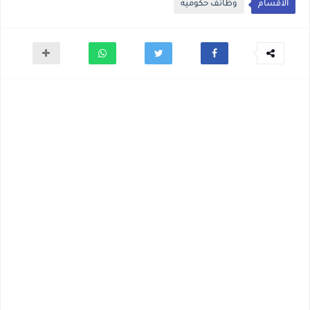
الأقسام
وظائف حكوميه