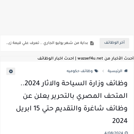
اعلان وظائف شركة مياه الشرب والصرف الصحي بمحافظات القناة " اعلان داخلي " منشور في 15-7-2026
بداية من شهر يوليو الجاري .. تعرف علي قيمة زيادة المرتبات والحد الادني للأجور لجميع الدرجات بعد النشر بالجريدة الرسمية
أخر الوظائف
للمؤهلات العليا ..اعلان وظائف وزارة التنمية المحلية " اخصائي تخطيط - مهندس - اخصائي حاسبات - باحث قانوني " والتقديم الكتروني بتاريخ 15-7-2026
للعمل كضباط متخصصين ..وزارة الدفاع تعلن عن فتح باب التقديم للمؤهلات العليا خريجي الكليات الطبيه / علوم / هندسة / تجارة / حقوق / زراعة / تربية / اداب / خدمة اجتماعية
أحدث الأخبار من wazaef4u.net | احدث اخبار الوظائف
اعلان وظائف وزارة التعليم العالي " جامعة سمنود " للمؤهلات العليا والمتوسطة والدبلومات والعمال والفنيين والتقديم حتي 9 يوليو 2026
الرئيسية
وظائف حكوميه
اعلان وظائف الهيئة القومية لسلامة الغذاء " لشغل وظيفة مفتش أغذية " لخريجي علوم / زراعة / طب بيطري "... الشروط والاوراق المطلوبة وكيفية التقديم
وظائف وزارة السياحة والاثار 2024..
اعلان وظائف الشركة القابضة لمصر للطيران لشغل وظائف ( مهندس ميكانيكا / ضابط مبيعات / فني تبريد وتكييف / فني كهرباء / فني غلايات / فني غازات / فني سباك )
المتحف المصري بالتحرير يعلن عن
مسابقة معلمي الحصه ..الاستعلام عن مواعيد الامتحانات الإلكترونية للمتقدمين في مسابقتي شغل وظيفة معلم مساعد مادتي "الدراسات الاجتماعية" و"اللغة الإنجليزية"
وظائف شاغرة والتقديم حتي 15 ابريل
اعلان وظائف الهيئة القومية للأنفاق ووزارة النقل عن حاجتها الي ( اخصائي موراد / محام / اخصائي شئون / فنيين/ امين مخزن) والتقديم حتي 17 يونيو 2026
2024
للمؤهلات العليا والمتوسطه.. جامعة ميريت تعلن عن وظائف شاغرة بتاريخ 20 مايو 2026
4/08/2024