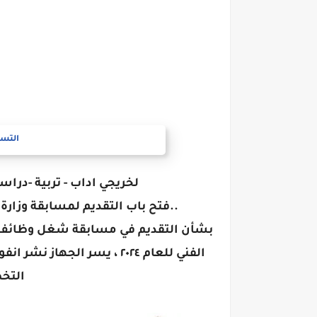
التسج
لخريجي اداب - تربية -درا
..فتح باب التقديم لمسابقة وزارة التع
بشأن التقديم في مسابقة شغل وظائف مع
الفني للعام ٢٠٢٤ ، يسر ال
التخ