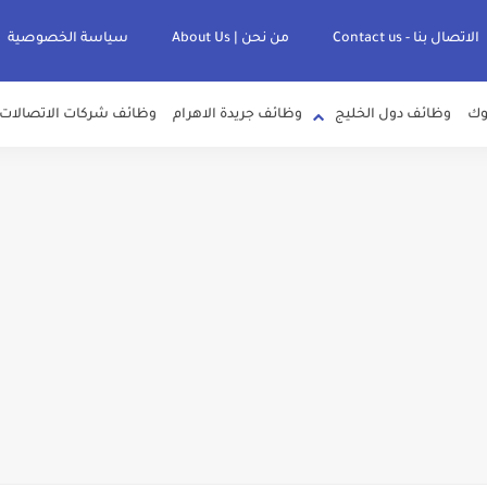
الاتصال بنا - Contact us
من نحن | About Us
سياسة الخصوصية
وك
وظائف دول الخليج
وظائف جريدة الاهرام
وظائف شركات الاتصالات
لصرف الصحي بمحافظات القناة " اعلان داخلي " منشور في 15-7-2026