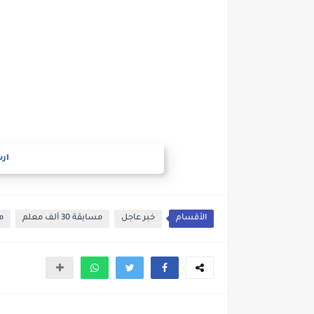
ارس
الأقسام
خبر عاجل
مسابقة 30 ألف معلم
م