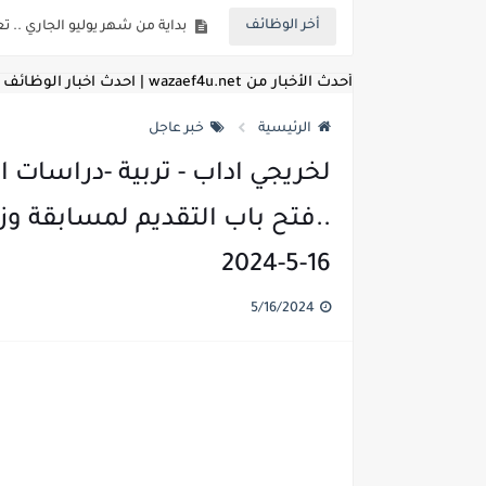
أخر الوظائف
بداية من شهر يوليو الجاري .. ت
للمؤهلات العليا ..اعلان وظائف و
أحدث الأخبار من wazaef4u.net | احدث اخبار الوظائف
للعمل كضباط متخصصين ..وزارة الد
الرئيسية
خبر عاجل
اعلان وظائف وزارة التعليم العالي
لخريجي اداب - تربية -دراسات ا
اعلان وظائف الهيئة القومية ل
..فتح باب التقديم لمسابقة وز
اعلان وظائف الشركة القابضة لم
16-5-2024
مسابقة معلمي الحصه ..الاستعلا
5/16/2024
اعلان وظائف الهيئة القومية للأنف
للمؤهلات العليا والمتوسطه.. جامع