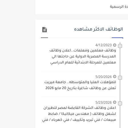
دة الرسمية
ديم الكتروني بتاريخ 15-7-2026
الوظائف الاكثر مشاهده
/ تجارة / حقوق / زراعة / تربية / اداب / خدمة اجتماعية
ي 9 يوليو 2026
4/12/2023
وظائف معلمين ومعلمات..اعلان وظائف
. الشروط والاوراق المطلوبة وكيفية التقديم
المدرسة المصرية الدولية عن حاجتها الي
معلمين للمرحلة الابتدائية للعام الدراسي
 فني كهرباء / فني غلايات / فني غازات / فني سباك )
2023-2024
د مادتي "الدراسات الاجتماعية" و"اللغة الإنجليزية"
5/20/2026
للمؤهلات العليا والمتوسطه.. جامعة ميريت
ن) والتقديم حتي 17 يونيو 2026
تعلن عن وظائف شاغرة بتاريخ 20 مايو 2026
5/23/2026
اعلان وظائف الشركة القابضة لمصر للطيران
لشغل وظائف ( مهندس ميكانيكا / ضابط
مبيعات / فني تبريد وتكييف / فني كهرباء / فني
غلايات / فني غازات / فني سباك )