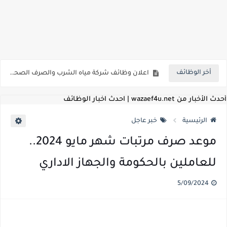
للمؤهلات العليا ..اعلان وظائف الهيئة العامة للمنطقة الاقتصادية لقناة السويس بتاريخ 9-8-2026
اعلان وظائف شركة مياه الشرب والصرف الصحي بمحافظات القناة " اعلان داخلي " منشور في 15-7-2026
أخر الوظائف
بداية من شهر يوليو الجاري .. تعرف علي قيمة زيادة المرتبات والحد الادني للأجور لجميع الدرجات بعد النشر بالجريدة الرسمية
للمؤهلات العليا ..اعلان وظائف وزارة التنمية المحلية " اخصائي تخطيط - مهندس - اخصائي حاسبات - باحث قانوني " والتقديم الكتروني بتاريخ 15-7-2026
أحدث الأخبار من wazaef4u.net | احدث اخبار الوظائف
للعمل كضباط متخصصين ..وزارة الدفاع تعلن عن فتح باب التقديم للمؤهلات العليا خريجي الكليات الطبيه / علوم / هندسة / تجارة / حقوق / زراعة / تربية / اداب / خدمة اجتماعية
الرئيسية
خبر عاجل
اعلان وظائف وزارة التعليم العالي " جامعة سمنود " للمؤهلات العليا والمتوسطة والدبلومات والعمال والفنيين والتقديم حتي 9 يوليو 2026
موعد صرف مرتبات شهر مايو 2024..
اعلان وظائف الهيئة القومية لسلامة الغذاء " لشغل وظيفة مفتش أغذية " لخريجي علوم / زراعة / طب بيطري "... الشروط والاوراق المطلوبة وكيفية التقديم
للعاملين بالحكومة والجهاز الاداري
اعلان وظائف الشركة القابضة لمصر للطيران لشغل وظائف ( مهندس ميكانيكا / ضابط مبيعات / فني تبريد وتكييف / فني كهرباء / فني غلايات / فني غازات / فني سباك )
5/09/2024
مسابقة معلمي الحصه ..الاستعلام عن مواعيد الامتحانات الإلكترونية للمتقدمين في مسابقتي شغل وظيفة معلم مساعد مادتي "الدراسات الاجتماعية" و"اللغة الإنجليزية"
اعلان وظائف الهيئة القومية للأنفاق ووزارة النقل عن حاجتها الي ( اخصائي موراد / محام / اخصائي شئون / فنيين/ امين مخزن) والتقديم حتي 17 يونيو 2026