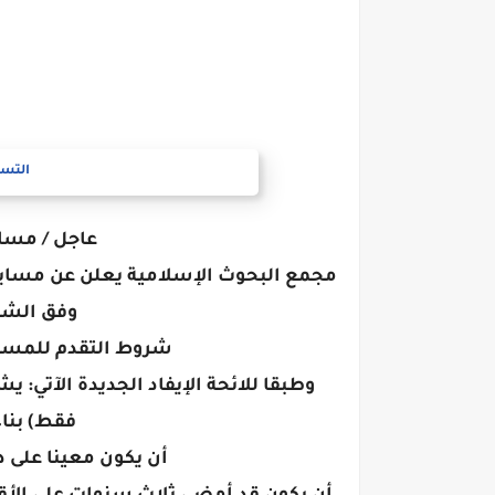
التسج
عاجل / مسابقة
وفق الشر
شروط التقدم للمسابقة ال
وطبقا للائحة الإيفاد الجديدة الآتي: ي
فقط) بناء
أن يكون معينا على د