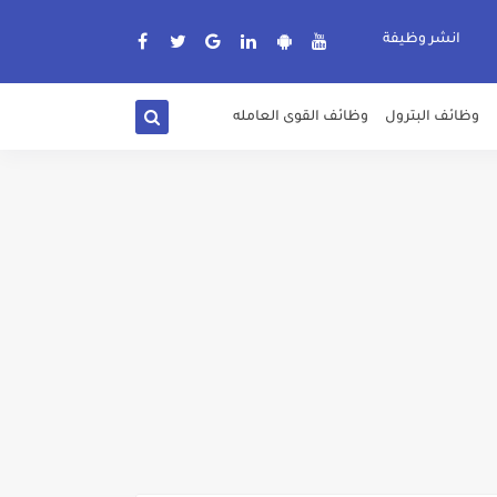
انشر وظيفة
وظائف البترول
وظائف القوى العامله
دة الرسمية
ديم الكتروني بتاريخ 15-7-2026
/ تجارة / حقوق / زراعة / تربية / اداب / خدمة اجتماعية
ي 9 يوليو 2026
. الشروط والاوراق المطلوبة وكيفية التقديم
 فني كهرباء / فني غلايات / فني غازات / فني سباك )