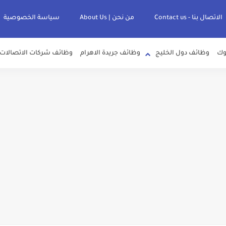
الاتصال بنا - Contact us
من نحن | About Us
سياسة الخصوصية
وك
وظائف دول الخليج
وظائف جريدة الاهرام
وظائف شركات الاتصالات
هيئة العامة للمنطقة الاقتصادية لقناة السويس بتاريخ 9-8-2026
لصرف الصحي بمحافظات القناة " اعلان داخلي " منشور في 15-7-2026
عرف علي قيمة زيادة المرتبات والحد الادني للأجور لجميع الدرجات بعد النشر بالجري
زارة التنمية المحلية " اخصائي تخطيط - مهندس - اخصائي حاسبات - باحث قانوني " والتق
فاع تعلن عن فتح باب التقديم للمؤهلات العليا خريجي الكليات الطبيه / علوم / هندسة 
 " جامعة سمنود " للمؤهلات العليا والمتوسطة والدبلومات والعمال والفنيين والتقديم حت
سلامة الغذاء " لشغل وظيفة مفتش أغذية " لخريجي علوم / زراعة / طب بيطري "..
صر للطيران لشغل وظائف ( مهندس ميكانيكا / ضابط مبيعات / فني تبريد وتكييف /