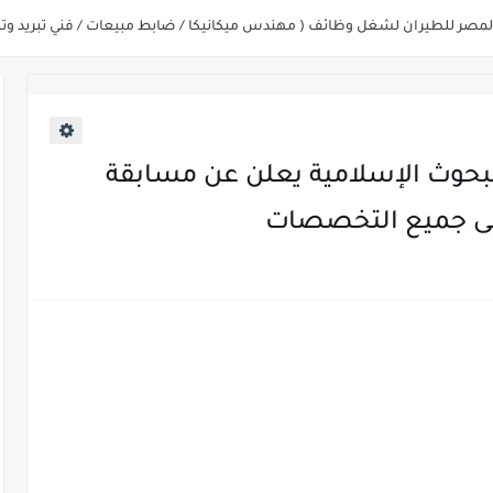
م عن مواعيد الامتحانات الإلكترونية للمتقدمين في مسابقتي شغل وظيفة معلم مساع
اق ووزارة النقل عن حاجتها الي ( اخصائي موراد / محام / اخصائي شئون / فنيين/ امين مخز
 2025 ..مجمع البحوث الإسلامية يعلن عن مسابقة