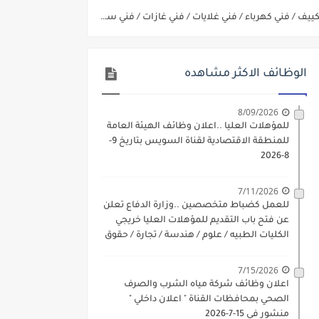
د مادتي "الدراسات الاجتماعية" و"اللغة الإنجليزية"
ن) والتقديم حتي 17 يونيو 2026
الوظائف الاكثر مشاهده
8/09/2026
للمؤهلات العليا ..اعلان وظائف الهيئة العامة
للمنطقة الاقتصادية لقناة السويس بتاريخ 9-
8-2026
7/11/2026
للعمل كضباط متخصصين ..وزارة الدفاع تعلن
عن فتح باب التقديم للمؤهلات العليا خريجي
الكليات الطبيه / علوم / هندسة / تجارة / حقوق
/ زراعة / تربية / اداب / خدمة اجتماعية
7/15/2026
اعلان وظائف شركة مياه الشرب والصرف
الصحي بمحافظات القناة " اعلان داخلي "
منشور في 15-7-2026