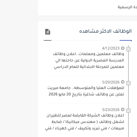
ديم الكتروني بتاريخ 15-7-2026
/ تجارة / حقوق / زراعة / تربية / اداب / خدمة اجتماعية
الوظائف الاكثر مشاهده
ي 9 يوليو 2026
. الشروط والاوراق المطلوبة وكيفية التقديم
4/12/2023
وظائف معلمين ومعلمات..اعلان وظائف
 فني كهرباء / فني غلايات / فني غازات / فني سباك )
المدرسة المصرية الدولية عن حاجتها الي
معلمين للمرحلة الابتدائية للعام الدراسي
د مادتي "الدراسات الاجتماعية" و"اللغة الإنجليزية"
2023-2024
ن) والتقديم حتي 17 يونيو 2026
5/20/2026
للمؤهلات العليا والمتوسطه.. جامعة ميريت
تعلن عن وظائف شاغرة بتاريخ 20 مايو 2026
5/23/2026
اعلان وظائف الشركة القابضة لمصر للطيران
لشغل وظائف ( مهندس ميكانيكا / ضابط
مبيعات / فني تبريد وتكييف / فني كهرباء / فني
غلايات / فني غازات / فني سباك )