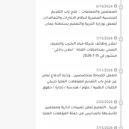
6/14/2024
للمعلمين والمعلمات .. فتح باب التقديم
للجنسية المصرية لنظام الاعارات والتعاقدات
للعمل بوزارة التربية والتعليم بسلطنة عمان
للذكور والاناث بداية 17-6-2024
7/15/2026
اعلان وظائف شركة مياه الشرب والصرف
الصحي بمحافظات القناة " اعلان داخلي "
منشور في 15-7-2026
7/11/2026
للعمل كضباط متخصصين ..وزارة الدفاع تعلن
عن فتح باب التقديم للمؤهلات العليا خريجي
الكليات الطبيه / علوم / هندسة / تجارة / حقوق
/ زراعة / تربية / اداب / خدمة اجتماعية
2/20/2026
قريبا ..التعليم تعلن تعيينات ادارية ومعلمين
للأنشطة بالمدارس من حملة المؤهلات العليا
7/15/2026