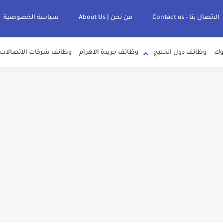
الاتصال بنا - Contact us
من نحن | About Us
سياسة الخصوصية
وك
وظائف دول الخليج
وظائف جريدة الاهرام
وظائف شركات الاتصالات
لصرف الصحي بمحافظات القناة " اعلان داخلي " منشور في 15-7-2026
عرف علي قيمة زيادة المرتبات والحد الادني للأجور لجميع الدرجات بعد النشر بالجري