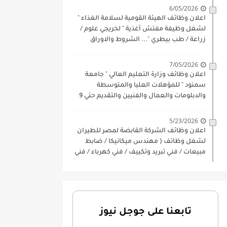
6/05/2026
اعلان وظائف الهيئة القومية لسلامة الغذاء "
لشغل وظيفة مفتش أغذية " لخريجي علوم /
زراعة / طب بيطري "... الشروط والاوراق
المطلوبة وكيفية التقديم
7/05/2026
اعلان وظائف وزارة التعليم العالي " جامعة
سمنود " للمؤهلات العليا والمتوسطة
والدبلومات والعمال والفنيين والتقديم حتي 9
يوليو 2026
5/23/2026
اعلان وظائف الشركة القابضة لمصر للطيران
لشغل وظائف ( مهندس ميكانيكا / ضابط
مبيعات / فني تبريد وتكييف / فني كهرباء / فني
غلايات / فني غازات / فني سباك )
تابعنا على جوجل نيوز