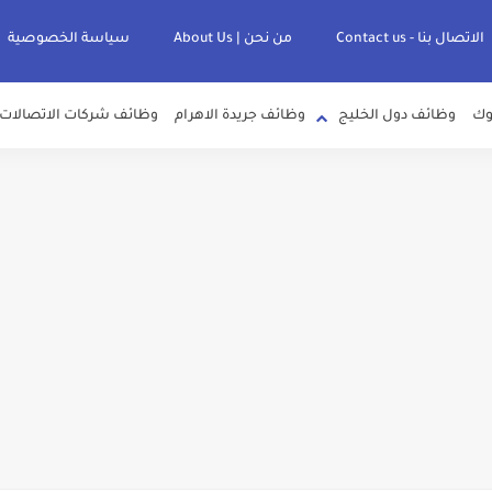
الاتصال بنا - Contact us
من نحن | About Us
سياسة الخصوصية
وك
وظائف دول الخليج
وظائف جريدة الاهرام
وظائف شركات الاتصالات
لصرف الصحي بمحافظات القناة " اعلان داخلي " منشور في 15-7-2026
عرف علي قيمة زيادة المرتبات والحد الادني للأجور لجميع الدرجات بعد النشر بالجري