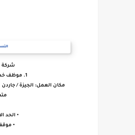
التسج
شركة ر
1. موظف خدمة عملاء (قطاع البنوك)
مكان العمل: الجيزة / جاردن س
متط
• الحد الا
• موقف