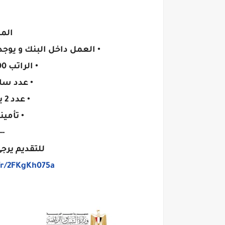
الم
• العمل داخل البنك و يوج
• الراتب 4000 جنية الى 9000 جنية
• عدد ساعات
• عدد 2 يوم اجازة فى الاسبوع
• تأمي
--
للتقديم يرجى
/r/2FKgKh075a