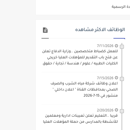
ديم الكتروني بتاريخ 15-7-2026
/ تجارة / حقوق / زراعة / تربية / اداب / خدمة اجتماعية
الوظائف الاكثر مشاهده
ي 9 يوليو 2026
. الشروط والاوراق المطلوبة وكيفية التقديم
7/11/2026
للعمل كضباط متخصصين ..وزارة الدفاع تعلن
 فني كهرباء / فني غلايات / فني غازات / فني سباك )
عن فتح باب التقديم للمؤهلات العليا خريجي
الكليات الطبيه / علوم / هندسة / تجارة / حقوق
د مادتي "الدراسات الاجتماعية" و"اللغة الإنجليزية"
/ زراعة / تربية / اداب / خدمة اجتماعية
7/15/2026
ن) والتقديم حتي 17 يونيو 2026
اعلان وظائف شركة مياه الشرب والصرف
الصحي بمحافظات القناة " اعلان داخلي "
منشور في 15-7-2026
2/20/2026
قريبا ..التعليم تعلن تعيينات ادارية ومعلمين
للأنشطة بالمدارس من حملة المؤهلات العليا