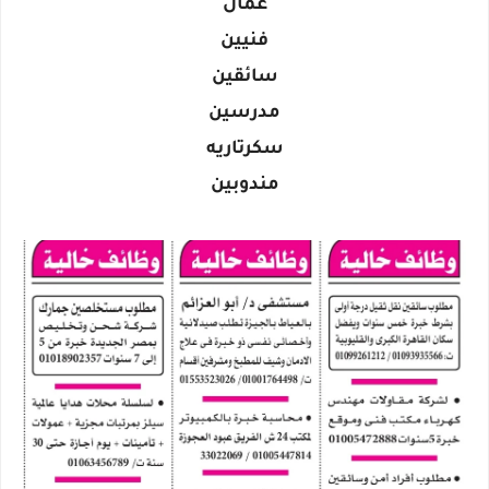
عمال
فنيين
سائقين
مدرسين
سكرتاريه
مندوبين