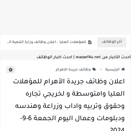
اعلان وظائف شركة مياه الشرب والصرف الصحي بمحافظات القناة " اعلان داخلي " منشور في 15-7-2026
بداية من شهر يوليو الجاري .. تعرف علي قيمة زيادة المرتبات والحد الادني للأجور لجميع الدرجات بعد النشر بالجريدة الرسمية
أخر الوظائف
للمؤهلات العليا ..اعلان وظائف وزارة التنمية المحلية " اخصائي تخطيط - مهندس - اخصائي حاسبات - باحث قانوني " والتقديم الكتروني بتاريخ 15-7-2026
للعمل كضباط متخصصين ..وزارة الدفاع تعلن عن فتح باب التقديم للمؤهلات العليا خريجي الكليات الطبيه / علوم / هندسة / تجارة / حقوق / زراعة / تربية / اداب / خدمة اجتماعية
أحدث الأخبار من wazaef4u.net | احدث اخبار الوظائف
اعلان وظائف وزارة التعليم العالي " جامعة سمنود " للمؤهلات العليا والمتوسطة والدبلومات والعمال والفنيين والتقديم حتي 9 يوليو 2026
الرئيسية
وظائف جريدة الاهرام
اعلان وظائف الهيئة القومية لسلامة الغذاء " لشغل وظيفة مفتش أغذية " لخريجي علوم / زراعة / طب بيطري "... الشروط والاوراق المطلوبة وكيفية التقديم
اعلان وظائف جريدة الأهرام للمؤهلات
اعلان وظائف الشركة القابضة لمصر للطيران لشغل وظائف ( مهندس ميكانيكا / ضابط مبيعات / فني تبريد وتكييف / فني كهرباء / فني غلايات / فني غازات / فني سباك )
العليا وامتوسطة و لخريجي تجاره
مسابقة معلمي الحصه ..الاستعلام عن مواعيد الامتحانات الإلكترونية للمتقدمين في مسابقتي شغل وظيفة معلم مساعد مادتي "الدراسات الاجتماعية" و"اللغة الإنجليزية"
وحقوق وتربيه واداب وزراعة وهندسه
اعلان وظائف الهيئة القومية للأنفاق ووزارة النقل عن حاجتها الي ( اخصائي موراد / محام / اخصائي شئون / فنيين/ امين مخزن) والتقديم حتي 17 يونيو 2026
ودبلومات وعمال اليوم الجمعة 6-9-
للمؤهلات العليا والمتوسطه.. جامعة ميريت تعلن عن وظائف شاغرة بتاريخ 20 مايو 2026