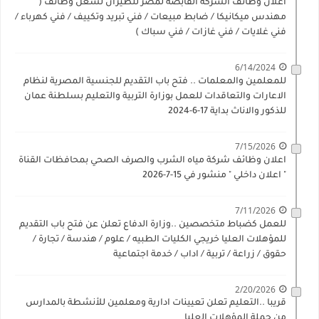
اعلان وظائف الشركة القابضة لمصر للطيران لشغل وظائف (
مهندس ميكانيكا / ضابط مبيعات / فني تبريد وتكييف / فني كهرباء /
فني غلايات / فني غازات / فني سباك )
6/14/2024
للمعلمين والمعلمات .. فتح باب التقديم للجنسية المصرية لنظام
الاعارات والتعاقدات للعمل بوزارة التربية والتعليم بسلطنة عمان
للذكور والاناث بداية 17-6-2024
7/15/2026
اعلان وظائف شركة مياه الشرب والصرف الصحي بمحافظات القناة
" اعلان داخلي " منشور في 15-7-2026
7/11/2026
للعمل كضباط متخصصين ..وزارة الدفاع تعلن عن فتح باب التقديم
للمؤهلات العليا خريجي الكليات الطبيه / علوم / هندسة / تجارة /
حقوق / زراعة / تربية / اداب / خدمة اجتماعية
2/20/2026
قريبا ..التعليم تعلن تعيينات ادارية ومعلمين للأنشطة بالمدارس
من حملة المؤهلات العليا