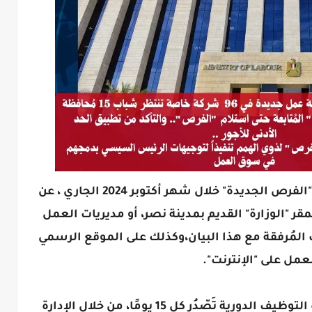
وأوضحت "الوزارة" أن التقديم على هذه "الفرص الجديدة" خلال شهر أكتوبر 2024 الجاري ، عن
ر "الوزارة" القديم بمدينة نصر، أو مديريات العمل
 المُرفقة مع هذا البيان،وكذلك على الموقع الرسمي
لعمل على "الإنترنت".
وبحسب البيان قالت "الوزارة" إن نشرة التوظيف الدورية تَصّدُر كل 15 يومًا، من خلال الإدارة