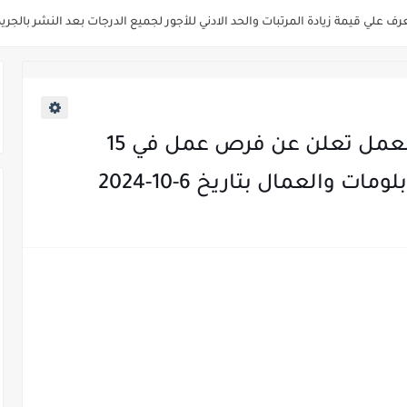
زارة التنمية المحلية " اخصائي تخطيط - مهندس - اخصائي حاسبات - باحث قانوني " والتق
فاع تعلن عن فتح باب التقديم للمؤهلات العليا خريجي الكليات الطبيه / علوم / هندسة 
 " جامعة سمنود " للمؤهلات العليا والمتوسطة والدبلومات والعمال والفنيين والتقديم حت
سلامة الغذاء " لشغل وظيفة مفتش أغذية " لخريجي علوم / زراعة / طب بيطري "..
اكثر من 4700 وظيفة .. وزارة العمل تعلن عن فرص عمل في 15
صر للطيران لشغل وظائف ( مهندس ميكانيكا / ضابط مبيعات / فني تبريد وتكييف /
 والعمال بتاريخ 6-10-2024
م عن مواعيد الامتحانات الإلكترونية للمتقدمين في مسابقتي شغل وظيفة معلم مساع
اق ووزارة النقل عن حاجتها الي ( اخصائي موراد / محام / اخصائي شئون / فنيين/ امين مخز
ة ميريت تعلن عن وظائف شاغرة بتاريخ 20 مايو 2026