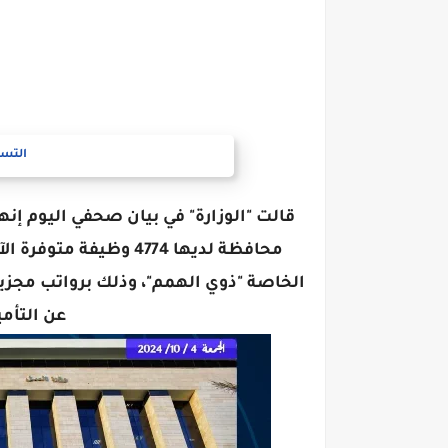
التسج
محافظة لديها 4774 وظي
الخاصة "ذوي الهمم"، وذلك برواتب مجزية 
عن التأم