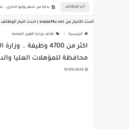
أخر الوظائف
للمؤهلات العليا ..اعلان وظائف و
للعمل كضباط متخصصين ..وزارة الد
أحدث الأخبار من wazaef4u.net | احدث اخبار الوظائف
اعلان وظائف وزارة التعليم العالي
الرئيسية
ظائف وزارة القوى العامله
اعلان وظائف الهيئة القومية ل
اعلان وظائف الشركة القابضة لم
محافظة للمؤهلات العليا والدبلومات
مسابقة معلمي الحصه ..الاستعلا
10/05/2024
اعلان وظائف الهيئة القومية للأنف
للمؤهلات العليا والمتوسطه.. جامع