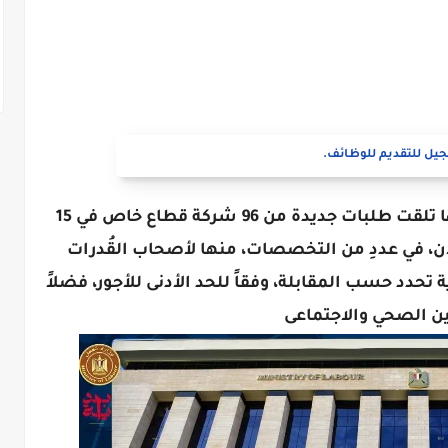
يل للتقديم للوظائف.
قالت "الوزارة" في بيان صحفي اليوم إنها تلقت طلبات جديدة من 96 شركة قطاع خاص في 15
فة متوفرة الآن، في عددِ من التخصصات، منها لأصحاب القُدرات
تحدد حسب المقابلة، وفقاً للحد الأدنى للأجور، فضلاً
ين الصحي والاجتماعى