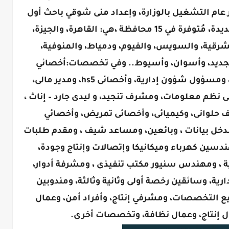
عام التشغيل بالوزارة، وإعداد منى شوقي باحث أول
بـ"الإدارة"، تُعلِن اليوم عن فُرص عمل جديدة، مُتوفرة في 15 محافظة ،هي: القاهرة، والجيزة،
الشرقية، والسويس، والفيوم، ودمياط، والمنوفية،
لجديد، وأسوان، وأسيوط.. وفي تخصصات:أخصائي
تسويق، ومسؤول إئتمان، ومحاسبين، ومسؤول شؤون إدارية، وأخصائى hs5، ومدير مالى،
نظم معلومات، ومشرف تنجيد، و ليدى جارد – إناث ،
لوانى، وكيميائى، وأخصائى تمريض، وأخصائي
ل بيانات ، وبائعين، ومساعد شيف ، ومقدم طلبات
دسين كهرباء وميكانيكا وإتصالات وإنتاج وجودة،
، ومهندس سنيور مكتب تنفيذى ، ومشرفة أدوار،
ية، وسائقين رخصة أولى وثانية وثالثة، ومندوبين
يع التخصصات، ومشرفي إنتاج، وأفراد أمن، وعمال
ال إنتاج، وعمال نظافة، وتخصصات أخرى.