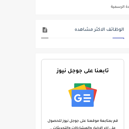
ديم الكتروني بتاريخ 15-7-2026
/ تجارة / حقوق / زراعة / تربية / اداب / خدمة اجتماعية
الوظائف الاكثر مشاهده
ي 9 يوليو 2026
. الشروط والاوراق المطلوبة وكيفية التقديم
 فني كهرباء / فني غلايات / فني غازات / فني سباك )
د مادتي "الدراسات الاجتماعية" و"اللغة الإنجليزية"
تابعنا على جوجل نيوز
ن) والتقديم حتي 17 يونيو 2026
قم بمتابعة موقعنا على جوجل نيوز للحصول
على اخر الاخبار والمشاركات والتحديثات ..