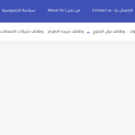
الاتصال بنا - Contact us
من نحن | About Us
سياسة الخصوصية
وك
وظائف دول الخليج
وظائف جريدة الاهرام
وظائف شركات الاتصالات
لصرف الصحي بمحافظات القناة " اعلان داخلي " منشور في 15-7-2026
عرف علي قيمة زيادة المرتبات والحد الادني للأجور لجميع الدرجات بعد النشر بالجري