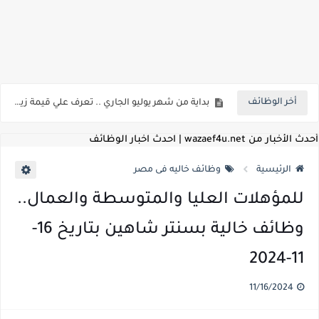
اعلان وظائف شركة مياه الشرب والصرف الصحي بمحافظات القناة " اعلان داخلي " منشور في 15-7-2026
بداية من شهر يوليو الجاري .. تعرف علي قيمة زيادة المرتبات والحد الادني للأجور لجميع الدرجات بعد النشر بالجريدة الرسمية
أخر الوظائف
للمؤهلات العليا ..اعلان وظائف وزارة التنمية المحلية " اخصائي تخطيط - مهندس - اخصائي حاسبات - باحث قانوني " والتقديم الكتروني بتاريخ 15-7-2026
للعمل كضباط متخصصين ..وزارة الدفاع تعلن عن فتح باب التقديم للمؤهلات العليا خريجي الكليات الطبيه / علوم / هندسة / تجارة / حقوق / زراعة / تربية / اداب / خدمة اجتماعية
أحدث الأخبار من wazaef4u.net | احدث اخبار الوظائف
اعلان وظائف وزارة التعليم العالي " جامعة سمنود " للمؤهلات العليا والمتوسطة والدبلومات والعمال والفنيين والتقديم حتي 9 يوليو 2026
الرئيسية
وظائف خاليه فى مصر
اعلان وظائف الهيئة القومية لسلامة الغذاء " لشغل وظيفة مفتش أغذية " لخريجي علوم / زراعة / طب بيطري "... الشروط والاوراق المطلوبة وكيفية التقديم
للمؤهلات العليا والمتوسطة والعمال..
اعلان وظائف الشركة القابضة لمصر للطيران لشغل وظائف ( مهندس ميكانيكا / ضابط مبيعات / فني تبريد وتكييف / فني كهرباء / فني غلايات / فني غازات / فني سباك )
وظائف خالية بسنتر شاهين بتاريخ 16-
مسابقة معلمي الحصه ..الاستعلام عن مواعيد الامتحانات الإلكترونية للمتقدمين في مسابقتي شغل وظيفة معلم مساعد مادتي "الدراسات الاجتماعية" و"اللغة الإنجليزية"
11-2024
اعلان وظائف الهيئة القومية للأنفاق ووزارة النقل عن حاجتها الي ( اخصائي موراد / محام / اخصائي شئون / فنيين/ امين مخزن) والتقديم حتي 17 يونيو 2026
11/16/2024
للمؤهلات العليا والمتوسطه.. جامعة ميريت تعلن عن وظائف شاغرة بتاريخ 20 مايو 2026