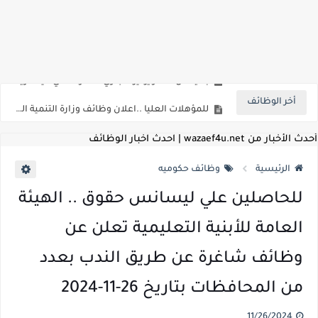
اعلان وظائف شركة مياه الشرب والصرف الصحي بمحافظات القناة " اعلان داخلي " منشور في 15-7-2026
بداية من شهر يوليو الجاري .. تعرف علي قيمة زيادة المرتبات والحد الادني للأجور لجميع الدرجات بعد النشر بالجريدة الرسمية
أخر الوظائف
للمؤهلات العليا ..اعلان وظائف وزارة التنمية المحلية " اخصائي تخطيط - مهندس - اخصائي حاسبات - باحث قانوني " والتقديم الكتروني بتاريخ 15-7-2026
للعمل كضباط متخصصين ..وزارة الدفاع تعلن عن فتح باب التقديم للمؤهلات العليا خريجي الكليات الطبيه / علوم / هندسة / تجارة / حقوق / زراعة / تربية / اداب / خدمة اجتماعية
أحدث الأخبار من wazaef4u.net | احدث اخبار الوظائف
اعلان وظائف وزارة التعليم العالي " جامعة سمنود " للمؤهلات العليا والمتوسطة والدبلومات والعمال والفنيين والتقديم حتي 9 يوليو 2026
الرئيسية
وظائف حكوميه
اعلان وظائف الهيئة القومية لسلامة الغذاء " لشغل وظيفة مفتش أغذية " لخريجي علوم / زراعة / طب بيطري "... الشروط والاوراق المطلوبة وكيفية التقديم
للحاصلين علي ليسانس حقوق .. الهيئة
اعلان وظائف الشركة القابضة لمصر للطيران لشغل وظائف ( مهندس ميكانيكا / ضابط مبيعات / فني تبريد وتكييف / فني كهرباء / فني غلايات / فني غازات / فني سباك )
العامة للأبنية التعليمية تعلن عن
مسابقة معلمي الحصه ..الاستعلام عن مواعيد الامتحانات الإلكترونية للمتقدمين في مسابقتي شغل وظيفة معلم مساعد مادتي "الدراسات الاجتماعية" و"اللغة الإنجليزية"
وظائف شاغرة عن طريق الندب بعدد
اعلان وظائف الهيئة القومية للأنفاق ووزارة النقل عن حاجتها الي ( اخصائي موراد / محام / اخصائي شئون / فنيين/ امين مخزن) والتقديم حتي 17 يونيو 2026
من المحافظات بتاريخ 26-11-2024
للمؤهلات العليا والمتوسطه.. جامعة ميريت تعلن عن وظائف شاغرة بتاريخ 20 مايو 2026
11/26/2024