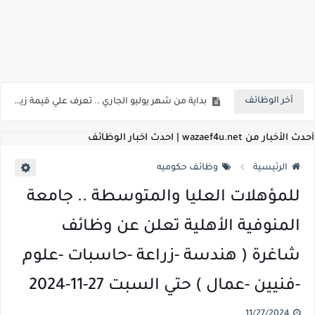
اعلان وظائف شركة مياه الشرب والصرف الصحي بمحافظات القناة " اعلان داخلي " منشور في 15-7-2026
بداية من شهر يوليو الجاري .. تعرف علي قيمة زيادة المرتبات والحد الادني للأجور لجميع الدرجات بعد النشر بالجريدة الرسمية
أخر الوظائف
للمؤهلات العليا ..اعلان وظائف وزارة التنمية المحلية " اخصائي تخطيط - مهندس - اخصائي حاسبات - باحث قانوني " والتقديم الكتروني بتاريخ 15-7-2026
للعمل كضباط متخصصين ..وزارة الدفاع تعلن عن فتح باب التقديم للمؤهلات العليا خريجي الكليات الطبيه / علوم / هندسة / تجارة / حقوق / زراعة / تربية / اداب / خدمة اجتماعية
أحدث الأخبار من wazaef4u.net | احدث اخبار الوظائف
اعلان وظائف وزارة التعليم العالي " جامعة سمنود " للمؤهلات العليا والمتوسطة والدبلومات والعمال والفنيين والتقديم حتي 9 يوليو 2026
الرئيسية
وظائف حكوميه
اعلان وظائف الهيئة القومية لسلامة الغذاء " لشغل وظيفة مفتش أغذية " لخريجي علوم / زراعة / طب بيطري "... الشروط والاوراق المطلوبة وكيفية التقديم
للمؤهلات العليا والمتوسطة .. جامعة
اعلان وظائف الشركة القابضة لمصر للطيران لشغل وظائف ( مهندس ميكانيكا / ضابط مبيعات / فني تبريد وتكييف / فني كهرباء / فني غلايات / فني غازات / فني سباك )
المنوفية الأهلية تعلن عن وظائف
مسابقة معلمي الحصه ..الاستعلام عن مواعيد الامتحانات الإلكترونية للمتقدمين في مسابقتي شغل وظيفة معلم مساعد مادتي "الدراسات الاجتماعية" و"اللغة الإنجليزية"
شاغرة ( هندسة -زراعة -حاسبات -علوم
اعلان وظائف الهيئة القومية للأنفاق ووزارة النقل عن حاجتها الي ( اخصائي موراد / محام / اخصائي شئون / فنيين/ امين مخزن) والتقديم حتي 17 يونيو 2026
-فنيين -عمال ) حتي السبت 27-11-2024
للمؤهلات العليا والمتوسطه.. جامعة ميريت تعلن عن وظائف شاغرة بتاريخ 20 مايو 2026
11/27/2024