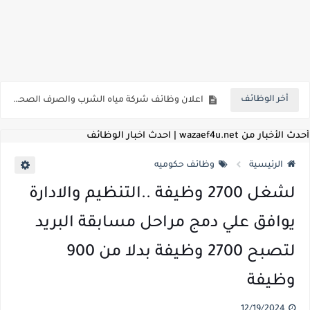
للمؤهلات العليا ..اعلان وظائف الهيئة العامة للمنطقة الاقتصادية لقناة السويس بتاريخ 9-8-2026
اعلان وظائف شركة مياه الشرب والصرف الصحي بمحافظات القناة " اعلان داخلي " منشور في 15-7-2026
أخر الوظائف
بداية من شهر يوليو الجاري .. تعرف علي قيمة زيادة المرتبات والحد الادني للأجور لجميع الدرجات بعد النشر بالجريدة الرسمية
للمؤهلات العليا ..اعلان وظائف وزارة التنمية المحلية " اخصائي تخطيط - مهندس - اخصائي حاسبات - باحث قانوني " والتقديم الكتروني بتاريخ 15-7-2026
أحدث الأخبار من wazaef4u.net | احدث اخبار الوظائف
للعمل كضباط متخصصين ..وزارة الدفاع تعلن عن فتح باب التقديم للمؤهلات العليا خريجي الكليات الطبيه / علوم / هندسة / تجارة / حقوق / زراعة / تربية / اداب / خدمة اجتماعية
الرئيسية
وظائف حكوميه
اعلان وظائف وزارة التعليم العالي " جامعة سمنود " للمؤهلات العليا والمتوسطة والدبلومات والعمال والفنيين والتقديم حتي 9 يوليو 2026
لشغل 2700 وظيفة ..التنظيم والادارة
اعلان وظائف الهيئة القومية لسلامة الغذاء " لشغل وظيفة مفتش أغذية " لخريجي علوم / زراعة / طب بيطري "... الشروط والاوراق المطلوبة وكيفية التقديم
يوافق علي دمج مراحل مسابقة البريد
اعلان وظائف الشركة القابضة لمصر للطيران لشغل وظائف ( مهندس ميكانيكا / ضابط مبيعات / فني تبريد وتكييف / فني كهرباء / فني غلايات / فني غازات / فني سباك )
لتصبح 2700 وظيفة بدلا من 900
مسابقة معلمي الحصه ..الاستعلام عن مواعيد الامتحانات الإلكترونية للمتقدمين في مسابقتي شغل وظيفة معلم مساعد مادتي "الدراسات الاجتماعية" و"اللغة الإنجليزية"
وظيفة
اعلان وظائف الهيئة القومية للأنفاق ووزارة النقل عن حاجتها الي ( اخصائي موراد / محام / اخصائي شئون / فنيين/ امين مخزن) والتقديم حتي 17 يونيو 2026
12/19/2024