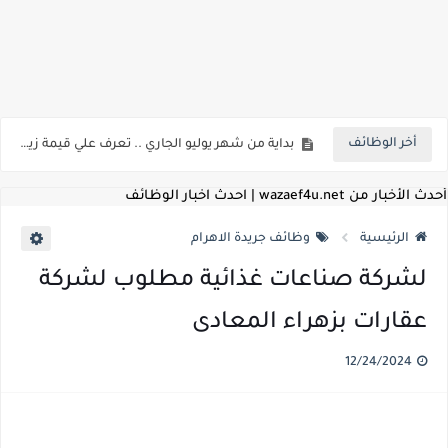
اعلان وظائف شركة مياه الشرب والصرف الصحي بمحافظات القناة " اعلان داخلي " منشور في 15-7-2026
بداية من شهر يوليو الجاري .. تعرف علي قيمة زيادة المرتبات والحد الادني للأجور لجميع الدرجات بعد النشر بالجريدة الرسمية
أخر الوظائف
للمؤهلات العليا ..اعلان وظائف وزارة التنمية المحلية " اخصائي تخطيط - مهندس - اخصائي حاسبات - باحث قانوني " والتقديم الكتروني بتاريخ 15-7-2026
للعمل كضباط متخصصين ..وزارة الدفاع تعلن عن فتح باب التقديم للمؤهلات العليا خريجي الكليات الطبيه / علوم / هندسة / تجارة / حقوق / زراعة / تربية / اداب / خدمة اجتماعية
أحدث الأخبار من wazaef4u.net | احدث اخبار الوظائف
اعلان وظائف وزارة التعليم العالي " جامعة سمنود " للمؤهلات العليا والمتوسطة والدبلومات والعمال والفنيين والتقديم حتي 9 يوليو 2026
الرئيسية
وظائف جريدة الاهرام
اعلان وظائف الهيئة القومية لسلامة الغذاء " لشغل وظيفة مفتش أغذية " لخريجي علوم / زراعة / طب بيطري "... الشروط والاوراق المطلوبة وكيفية التقديم
لشركة صناعات غذائية مطلوب لشركة
اعلان وظائف الشركة القابضة لمصر للطيران لشغل وظائف ( مهندس ميكانيكا / ضابط مبيعات / فني تبريد وتكييف / فني كهرباء / فني غلايات / فني غازات / فني سباك )
عقارات بزهراء المعادى
مسابقة معلمي الحصه ..الاستعلام عن مواعيد الامتحانات الإلكترونية للمتقدمين في مسابقتي شغل وظيفة معلم مساعد مادتي "الدراسات الاجتماعية" و"اللغة الإنجليزية"
12/24/2024
اعلان وظائف الهيئة القومية للأنفاق ووزارة النقل عن حاجتها الي ( اخصائي موراد / محام / اخصائي شئون / فنيين/ امين مخزن) والتقديم حتي 17 يونيو 2026
للمؤهلات العليا والمتوسطه.. جامعة ميريت تعلن عن وظائف شاغرة بتاريخ 20 مايو 2026