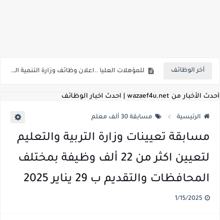
اعلان وظائف شركة مياه الشرب والصرف الصحي بمحافظات القناة " اعلان داخلي " منشور في 15-7-2026
بداية من شهر يوليو الجاري .. تعرف علي قيمة زيادة المرتبات والحد الادني للأجور لجميع الدرجات بعد النشر بالجريدة الرسمية
أخر الوظائف
للمؤهلات العليا ..اعلان وظائف وزارة التنمية المحلية " اخصائي تخطيط - مهندس - اخصائي حاسبات - باحث قانوني " والتقديم الكتروني بتاريخ 15-7-2026
للعمل كضباط متخصصين ..وزارة الدفاع تعلن عن فتح باب التقديم للمؤهلات العليا خريجي الكليات الطبيه / علوم / هندسة / تجارة / حقوق / زراعة / تربية / اداب / خدمة اجتماعية
أحدث الأخبار من wazaef4u.net | احدث اخبار الوظائف
اعلان وظائف وزارة التعليم العالي " جامعة سمنود " للمؤهلات العليا والمتوسطة والدبلومات والعمال والفنيين والتقديم حتي 9 يوليو 2026
الرئيسية
مسابقة 30 ألف معلم
اعلان وظائف الهيئة القومية لسلامة الغذاء " لشغل وظيفة مفتش أغذية " لخريجي علوم / زراعة / طب بيطري "... الشروط والاوراق المطلوبة وكيفية التقديم
مسابقة تعيينات وزارة التربية والتعليم
اعلان وظائف الشركة القابضة لمصر للطيران لشغل وظائف ( مهندس ميكانيكا / ضابط مبيعات / فني تبريد وتكييف / فني كهرباء / فني غلايات / فني غازات / فني سباك )
لتعيين اكثر من 22 ألف وظيفة بمختلف
مسابقة معلمي الحصه ..الاستعلام عن مواعيد الامتحانات الإلكترونية للمتقدمين في مسابقتي شغل وظيفة معلم مساعد مادتي "الدراسات الاجتماعية" و"اللغة الإنجليزية"
المحافظات والتقديم ب 29 يناير 2025
اعلان وظائف الهيئة القومية للأنفاق ووزارة النقل عن حاجتها الي ( اخصائي موراد / محام / اخصائي شئون / فنيين/ امين مخزن) والتقديم حتي 17 يونيو 2026
1/15/2025
للمؤهلات العليا والمتوسطه.. جامعة ميريت تعلن عن وظائف شاغرة بتاريخ 20 مايو 2026