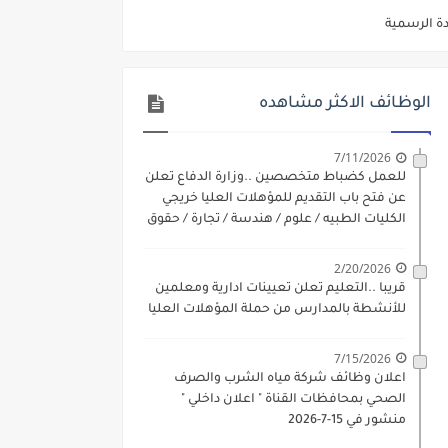
ديم الكتروني بتاريخ 15-7-2026
/ تجارة / حقوق / زراعة / تربية / اداب / خدمة اجتماعية
الوظائف الاكثر مشاهده
ي 9 يوليو 2026
. الشروط والاوراق المطلوبة وكيفية التقديم
7/11/2026
للعمل كضباط متخصصين ..وزارة الدفاع تعلن
 فني كهرباء / فني غلايات / فني غازات / فني سباك )
عن فتح باب التقديم للمؤهلات العليا خريجي
الكليات الطبيه / علوم / هندسة / تجارة / حقوق
د مادتي "الدراسات الاجتماعية" و"اللغة الإنجليزية"
/ زراعة / تربية / اداب / خدمة اجتماعية
ن) والتقديم حتي 17 يونيو 2026
2/20/2026
قريبا ..التعليم تعلن تعيينات ادارية ومعلمين
للأنشطة بالمدارس من حملة المؤهلات العليا
7/15/2026
اعلان وظائف شركة مياه الشرب والصرف
الصحي بمحافظات القناة " اعلان داخلي "
منشور في 15-7-2026