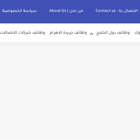
الاتصال بنا - Contact us
من نحن | About Us
سياسة الخصوصية
وك
وظائف دول الخليج
وظائف جريدة الاهرام
وظائف شركات الاتصالات
لصرف الصحي بمحافظات القناة " اعلان داخلي " منشور في 15-7-2026
عرف علي قيمة زيادة المرتبات والحد الادني للأجور لجميع الدرجات بعد النشر بالجري