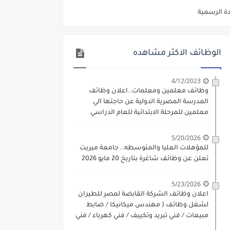
ديم الكتروني بتاريخ 15-7-2026
/ تجارة / حقوق / زراعة / تربية / اداب / خدمة اجتماعية
الوظائف الاكثر مشاهده
ي 9 يوليو 2026
. الشروط والاوراق المطلوبة وكيفية التقديم
4/12/2023
وظائف معلمين ومعلمات..اعلان وظائف
 فني كهرباء / فني غلايات / فني غازات / فني سباك )
المدرسة المصرية الدولية عن حاجتها الي
معلمين للمرحلة الابتدائية للعام الدراسي
د مادتي "الدراسات الاجتماعية" و"اللغة الإنجليزية"
2023-2024
5/20/2026
ن) والتقديم حتي 17 يونيو 2026
للمؤهلات العليا والمتوسطه.. جامعة ميريت
تعلن عن وظائف شاغرة بتاريخ 20 مايو 2026
5/23/2026
اعلان وظائف الشركة القابضة لمصر للطيران
لشغل وظائف ( مهندس ميكانيكا / ضابط
مبيعات / فني تبريد وتكييف / فني كهرباء / فني
غلايات / فني غازات / فني سباك )