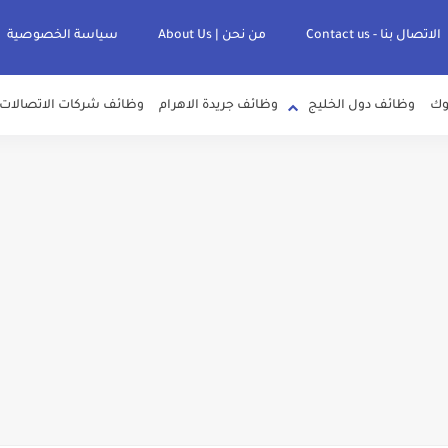
الاتصال بنا - Contact us
من نحن | About Us
سياسة الخصوصية
وك
وظائف دول الخليج
وظائف جريدة الاهرام
وظائف شركات الاتصالات
لصرف الصحي بمحافظات القناة " اعلان داخلي " منشور في 15-7-2026
عرف علي قيمة زيادة المرتبات والحد الادني للأجور لجميع الدرجات بعد النشر بالجري