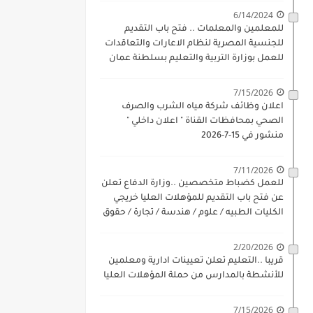
6/14/2024
للمعلمين والمعلمات .. فتح باب التقديم
للجنسية المصرية لنظام الاعارات والتعاقدات
للعمل بوزارة التربية والتعليم بسلطنة عمان
للذكور والاناث بداية 17-6-2024
7/15/2026
اعلان وظائف شركة مياه الشرب والصرف
الصحي بمحافظات القناة " اعلان داخلي "
منشور في 15-7-2026
7/11/2026
للعمل كضباط متخصصين ..وزارة الدفاع تعلن
عن فتح باب التقديم للمؤهلات العليا خريجي
الكليات الطبيه / علوم / هندسة / تجارة / حقوق
/ زراعة / تربية / اداب / خدمة اجتماعية
2/20/2026
قريبا ..التعليم تعلن تعيينات ادارية ومعلمين
للأنشطة بالمدارس من حملة المؤهلات العليا
7/15/2026