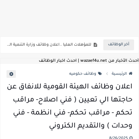
اعلان وظائف شركة مياه الشرب والصرف الصحي بمحافظات القناة " اعلان داخلي " منشور في 15-7-2026
بداية من شهر يوليو الجاري .. تعرف علي قيمة زيادة المرتبات والحد الادني للأجور لجميع الدرجات بعد النشر بالجريدة الرسمية
أخر الوظائف
للمؤهلات العليا ..اعلان وظائف وزارة التنمية المحلية " اخصائي تخطيط - مهندس - اخصائي حاسبات - باحث قانوني " والتقديم الكتروني بتاريخ 15-7-2026
للعمل كضباط متخصصين ..وزارة الدفاع تعلن عن فتح باب التقديم للمؤهلات العليا خريجي الكليات الطبيه / علوم / هندسة / تجارة / حقوق / زراعة / تربية / اداب / خدمة اجتماعية
أحدث الأخبار من wazaef4u.net | احدث اخبار الوظائف
اعلان وظائف وزارة التعليم العالي " جامعة سمنود " للمؤهلات العليا والمتوسطة والدبلومات والعمال والفنيين والتقديم حتي 9 يوليو 2026
الرئيسية
وظائف حكوميه
اعلان وظائف الهيئة القومية لسلامة الغذاء " لشغل وظيفة مفتش أغذية " لخريجي علوم / زراعة / طب بيطري "... الشروط والاوراق المطلوبة وكيفية التقديم
اعلان وظائف الهيئة القومية للانفاق عن
اعلان وظائف الشركة القابضة لمصر للطيران لشغل وظائف ( مهندس ميكانيكا / ضابط مبيعات / فني تبريد وتكييف / فني كهرباء / فني غلايات / فني غازات / فني سباك )
حاجتها الي تعيين ( فني اصلاح- مراقب
مسابقة معلمي الحصه ..الاستعلام عن مواعيد الامتحانات الإلكترونية للمتقدمين في مسابقتي شغل وظيفة معلم مساعد مادتي "الدراسات الاجتماعية" و"اللغة الإنجليزية"
تحكم - مراقب تحكم- فني انظمة - فني
اعلان وظائف الهيئة القومية للأنفاق ووزارة النقل عن حاجتها الي ( اخصائي موراد / محام / اخصائي شئون / فنيين/ امين مخزن) والتقديم حتي 17 يونيو 2026
وحدات ) والتقديم الكتروني
للمؤهلات العليا والمتوسطه.. جامعة ميريت تعلن عن وظائف شاغرة بتاريخ 20 مايو 2026
8/26/2025