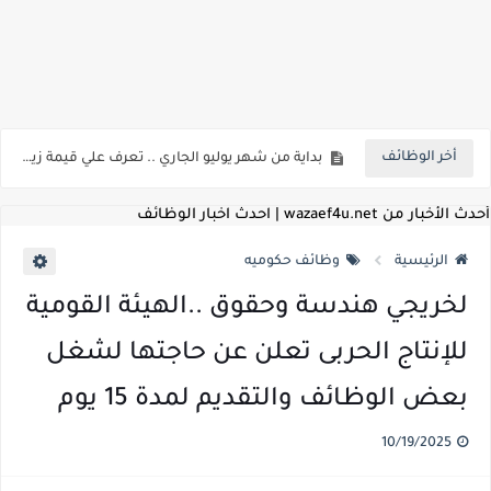
اعلان وظائف شركة مياه الشرب والصرف الصحي بمحافظات القناة " اعلان داخلي " منشور في 15-7-2026
بداية من شهر يوليو الجاري .. تعرف علي قيمة زيادة المرتبات والحد الادني للأجور لجميع الدرجات بعد النشر بالجريدة الرسمية
أخر الوظائف
للمؤهلات العليا ..اعلان وظائف وزارة التنمية المحلية " اخصائي تخطيط - مهندس - اخصائي حاسبات - باحث قانوني " والتقديم الكتروني بتاريخ 15-7-2026
للعمل كضباط متخصصين ..وزارة الدفاع تعلن عن فتح باب التقديم للمؤهلات العليا خريجي الكليات الطبيه / علوم / هندسة / تجارة / حقوق / زراعة / تربية / اداب / خدمة اجتماعية
أحدث الأخبار من wazaef4u.net | احدث اخبار الوظائف
اعلان وظائف وزارة التعليم العالي " جامعة سمنود " للمؤهلات العليا والمتوسطة والدبلومات والعمال والفنيين والتقديم حتي 9 يوليو 2026
الرئيسية
وظائف حكوميه
اعلان وظائف الهيئة القومية لسلامة الغذاء " لشغل وظيفة مفتش أغذية " لخريجي علوم / زراعة / طب بيطري "... الشروط والاوراق المطلوبة وكيفية التقديم
لخريجي هندسة وحقوق ..الهيئة القومية
اعلان وظائف الشركة القابضة لمصر للطيران لشغل وظائف ( مهندس ميكانيكا / ضابط مبيعات / فني تبريد وتكييف / فني كهرباء / فني غلايات / فني غازات / فني سباك )
للإنتاج الحربى تعلن عن حاجتها لشغل
مسابقة معلمي الحصه ..الاستعلام عن مواعيد الامتحانات الإلكترونية للمتقدمين في مسابقتي شغل وظيفة معلم مساعد مادتي "الدراسات الاجتماعية" و"اللغة الإنجليزية"
بعض الوظائف والتقديم لمدة 15 يوم
اعلان وظائف الهيئة القومية للأنفاق ووزارة النقل عن حاجتها الي ( اخصائي موراد / محام / اخصائي شئون / فنيين/ امين مخزن) والتقديم حتي 17 يونيو 2026
10/19/2025
للمؤهلات العليا والمتوسطه.. جامعة ميريت تعلن عن وظائف شاغرة بتاريخ 20 مايو 2026