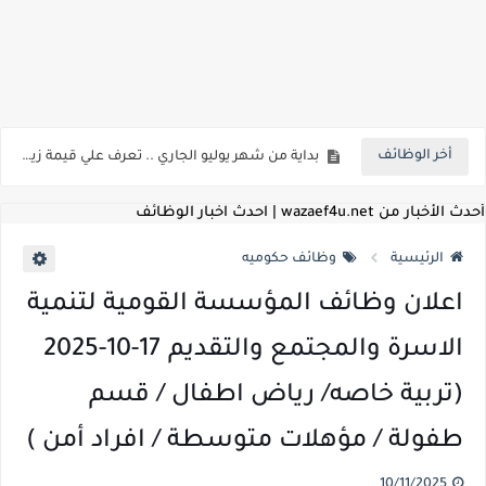
اعلان وظائف شركة مياه الشرب والصرف الصحي بمحافظات القناة " اعلان داخلي " منشور في 15-7-2026
بداية من شهر يوليو الجاري .. تعرف علي قيمة زيادة المرتبات والحد الادني للأجور لجميع الدرجات بعد النشر بالجريدة الرسمية
أخر الوظائف
للمؤهلات العليا ..اعلان وظائف وزارة التنمية المحلية " اخصائي تخطيط - مهندس - اخصائي حاسبات - باحث قانوني " والتقديم الكتروني بتاريخ 15-7-2026
للعمل كضباط متخصصين ..وزارة الدفاع تعلن عن فتح باب التقديم للمؤهلات العليا خريجي الكليات الطبيه / علوم / هندسة / تجارة / حقوق / زراعة / تربية / اداب / خدمة اجتماعية
أحدث الأخبار من wazaef4u.net | احدث اخبار الوظائف
اعلان وظائف وزارة التعليم العالي " جامعة سمنود " للمؤهلات العليا والمتوسطة والدبلومات والعمال والفنيين والتقديم حتي 9 يوليو 2026
الرئيسية
وظائف حكوميه
اعلان وظائف الهيئة القومية لسلامة الغذاء " لشغل وظيفة مفتش أغذية " لخريجي علوم / زراعة / طب بيطري "... الشروط والاوراق المطلوبة وكيفية التقديم
اعلان وظائف المؤسسة القومية لتنمية
اعلان وظائف الشركة القابضة لمصر للطيران لشغل وظائف ( مهندس ميكانيكا / ضابط مبيعات / فني تبريد وتكييف / فني كهرباء / فني غلايات / فني غازات / فني سباك )
الاسرة والمجتمع والتقديم 17-10-2025
مسابقة معلمي الحصه ..الاستعلام عن مواعيد الامتحانات الإلكترونية للمتقدمين في مسابقتي شغل وظيفة معلم مساعد مادتي "الدراسات الاجتماعية" و"اللغة الإنجليزية"
(تربية خاصه/ رياض اطفال / قسم
اعلان وظائف الهيئة القومية للأنفاق ووزارة النقل عن حاجتها الي ( اخصائي موراد / محام / اخصائي شئون / فنيين/ امين مخزن) والتقديم حتي 17 يونيو 2026
طفولة / مؤهلات متوسطة / افراد أمن )
للمؤهلات العليا والمتوسطه.. جامعة ميريت تعلن عن وظائف شاغرة بتاريخ 20 مايو 2026
10/11/2025