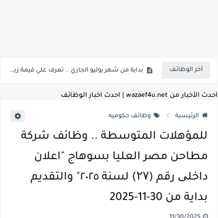
اعلان وظائف شركة مياه الشرب والصرف الصحي بمحافظات القناة " اعلان داخلي " منشور في 15-7-2026
بداية من شهر يوليو الجاري .. تعرف علي قيمة زيادة المرتبات والحد الادني للأجور لجميع الدرجات بعد النشر بالجريدة الرسمية
أخر الوظائف
للمؤهلات العليا ..اعلان وظائف وزارة التنمية المحلية " اخصائي تخطيط - مهندس - اخصائي حاسبات - باحث قانوني " والتقديم الكتروني بتاريخ 15-7-2026
للعمل كضباط متخصصين ..وزارة الدفاع تعلن عن فتح باب التقديم للمؤهلات العليا خريجي الكليات الطبيه / علوم / هندسة / تجارة / حقوق / زراعة / تربية / اداب / خدمة اجتماعية
أحدث الأخبار من wazaef4u.net | احدث اخبار الوظائف
اعلان وظائف وزارة التعليم العالي " جامعة سمنود " للمؤهلات العليا والمتوسطة والدبلومات والعمال والفنيين والتقديم حتي 9 يوليو 2026
الرئيسية
وظائف حكوميه
اعلان وظائف الهيئة القومية لسلامة الغذاء " لشغل وظيفة مفتش أغذية " لخريجي علوم / زراعة / طب بيطري "... الشروط والاوراق المطلوبة وكيفية التقديم
للمؤهلات المتوسطة .. وظائف شركة
اعلان وظائف الشركة القابضة لمصر للطيران لشغل وظائف ( مهندس ميكانيكا / ضابط مبيعات / فني تبريد وتكييف / فني كهرباء / فني غلايات / فني غازات / فني سباك )
مطاحن مصر العليا بسوهاج "اعلان
مسابقة معلمي الحصه ..الاستعلام عن مواعيد الامتحانات الإلكترونية للمتقدمين في مسابقتي شغل وظيفة معلم مساعد مادتي "الدراسات الاجتماعية" و"اللغة الإنجليزية"
داخلی رقم (۲۷) لسنة ٢٠٢٥" والتقديم
اعلان وظائف الهيئة القومية للأنفاق ووزارة النقل عن حاجتها الي ( اخصائي موراد / محام / اخصائي شئون / فنيين/ امين مخزن) والتقديم حتي 17 يونيو 2026
بداية من 30-11-2025
للمؤهلات العليا والمتوسطه.. جامعة ميريت تعلن عن وظائف شاغرة بتاريخ 20 مايو 2026
11/30/2025