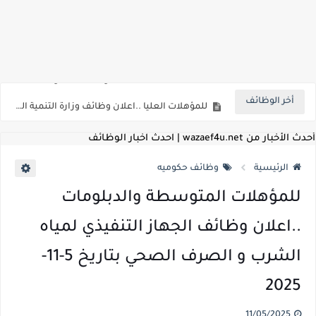
اعلان وظائف شركة مياه الشرب والصرف الصحي بمحافظات القناة " اعلان داخلي " منشور في 15-7-2026
بداية من شهر يوليو الجاري .. تعرف علي قيمة زيادة المرتبات والحد الادني للأجور لجميع الدرجات بعد النشر بالجريدة الرسمية
أخر الوظائف
للمؤهلات العليا ..اعلان وظائف وزارة التنمية المحلية " اخصائي تخطيط - مهندس - اخصائي حاسبات - باحث قانوني " والتقديم الكتروني بتاريخ 15-7-2026
للعمل كضباط متخصصين ..وزارة الدفاع تعلن عن فتح باب التقديم للمؤهلات العليا خريجي الكليات الطبيه / علوم / هندسة / تجارة / حقوق / زراعة / تربية / اداب / خدمة اجتماعية
أحدث الأخبار من wazaef4u.net | احدث اخبار الوظائف
اعلان وظائف وزارة التعليم العالي " جامعة سمنود " للمؤهلات العليا والمتوسطة والدبلومات والعمال والفنيين والتقديم حتي 9 يوليو 2026
الرئيسية
وظائف حكوميه
اعلان وظائف الهيئة القومية لسلامة الغذاء " لشغل وظيفة مفتش أغذية " لخريجي علوم / زراعة / طب بيطري "... الشروط والاوراق المطلوبة وكيفية التقديم
للمؤهلات المتوسطة والدبلومات
اعلان وظائف الشركة القابضة لمصر للطيران لشغل وظائف ( مهندس ميكانيكا / ضابط مبيعات / فني تبريد وتكييف / فني كهرباء / فني غلايات / فني غازات / فني سباك )
..اعلان وظائف الجهاز التنفيذي لمياه
مسابقة معلمي الحصه ..الاستعلام عن مواعيد الامتحانات الإلكترونية للمتقدمين في مسابقتي شغل وظيفة معلم مساعد مادتي "الدراسات الاجتماعية" و"اللغة الإنجليزية"
الشرب و الصرف الصحي بتاريخ 5-11-
اعلان وظائف الهيئة القومية للأنفاق ووزارة النقل عن حاجتها الي ( اخصائي موراد / محام / اخصائي شئون / فنيين/ امين مخزن) والتقديم حتي 17 يونيو 2026
2025
للمؤهلات العليا والمتوسطه.. جامعة ميريت تعلن عن وظائف شاغرة بتاريخ 20 مايو 2026
11/05/2025